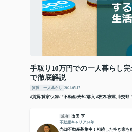
手取り10万円での一人暮らし
で徹底解説
賃貸 一人暮らし
2024.05.17
#賃貸/貸家/大家/
#不動産/売却/購入
#枚方/寝屋川/交野
筆者
改田 享
不動産キャリア24年
売却不動産募集中！相続した空き家も