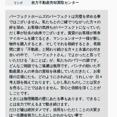
枚方不動産売却買取センター
リンク
パーフェクトホームズのパーフェクトは完璧を求める事
ではございません。私たちとのご縁でつながった方々の
絆を深め、お客様の気持ちがパーフェクトになっていた
だく事が社名の由来でございます。賃貸のお客様が将来
マイホームを建てるとき、マンションオーナー様が新し
物件を購入するとき、そしてそれを相続するとき、長期
間に渡り「不動産」と関わり続ける方々と永遠のお付き
合いの中で、「パーフェクトさん」でよかったと言って
いただける「おことば」が、私たちのパワーの源です。
どんなご相談でもご遠慮は無用です。パンチの効いた不
動産屋さんの本当の意味を体感していただきたく、お客
様の立場にたち、どのようにされれば、うれしいか 日々
考え頭を抱えております。しかし私たちのしごとは安さ
を売るしごとではありません。安心と信頼を頂くことが
しごとです。
ときには無理難題の壁にあたる事もあります。できるこ
とは全力で叶えるまで動き続けます。
だけど嘘は絶対ダメです。信用をいただくことの大変さ
は一生懸命努力した人にしかわからない事で