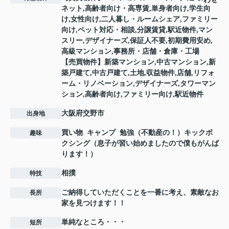
ネット,高齢者向け・高専賃,単身者向け,学生向
け,女性向け,二人暮し・ルームシェア,ファミリー
向け,ペット対応・相談,分譲賃貸,駅近物件,マン
スリー,デザイナーズ,保証人不要,初期費用安め,
高級マンション,事務所・店舗・倉庫・工場
【売買物件】新築マンション,中古マンション,新
築戸建て,中古戸建て,土地,収益物件,店舗,リフォ
ーム・リノベーション,デザイナーズ,タワーマン
ション,高齢者向け,ファミリー向け,駅近物件
大阪府交野市
出身地
買い物 キャンプ 勉強（不動産の！）キックボ
趣味
クシング（息子が習い始めましたので僕もがんば
ります！）
相撲
特技
ご納得していただくことを一番に考え、素敵なお
長所
家を見つけます！！
単純なところ・・・
短所