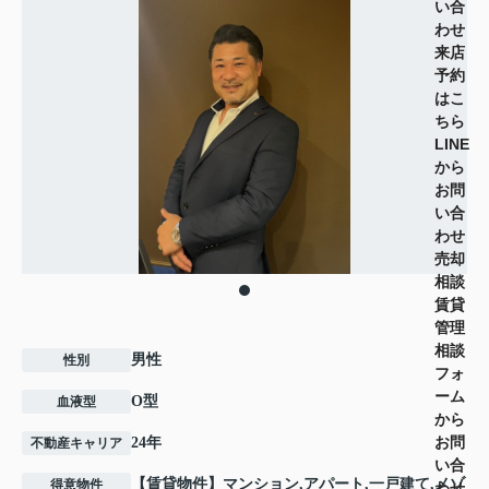
い合
わせ
来店
予約
はこ
ちら
LINE
から
お問
い合
わせ
売却
相談
賃貸
管理
相談
男性
性別
フォ
ーム
O型
血液型
から
お問
24年
不動産キャリア
い合
【賃貸物件】マンション,アパート,一戸建て,メゾ
得意物件
わせ