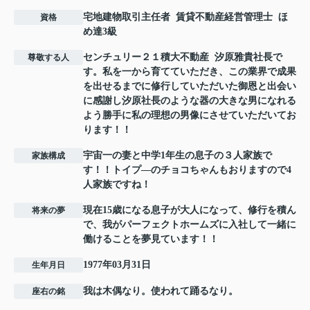
宅地建物取引主任者 賃貸不動産経営管理士 ほ
資格
め達3級
センチュリー２１積大不動産 汐原雅貴社長で
尊敬する人
す。私を一から育てていただき、この業界で成果
を出せるまでに修行していただいた御恩と出会い
に感謝し汐原社長のような器の大きな男になれる
よう勝手に私の理想の男像にさせていただいてお
ります！！
宇宙一の妻と中学1年生の息子の３人家族で
家族構成
す！！トイプ―のチョコちゃんもおりますので4
人家族ですね！
現在15歳になる息子が大人になって、修行を積ん
将来の夢
で、我がパーフェクトホームズに入社して一緒に
働けることを夢見ています！！
1977年03月31日
生年月日
我は木偶なり。使われて踊るなり。
座右の銘