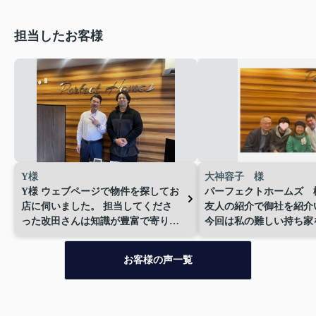
担当したお客様
Y様
大神容子 様
Y様
ウェブページで物件を探してお
パーフェクトホームズ 
店に伺いました。
担当してくださ
友人の紹介で御社を紹介
った改田さんは知識が豊富で寄り添
今回は私の難しい持ち家
いながらの対応に大変スムーズに
受けて下さり、私の希望
住まいを納得して契約をすることが
当に良い方を紹介いてい
お客様の声一覧
できました。
不動産特有の予算が
てに行き届いて
本当に感
超えてしまう物件をすすめてくるよ
ります。
社長様の男気の
うなこともなく親切、丁寧な対応に
員さんの優しい対応に満
プロの仕事をされている方だなと信
これからもどうぞよろし