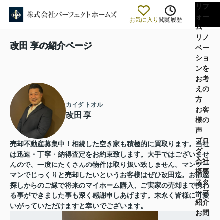
リフ
ォー
お気に入り
閲覧履歴
ム・
リノ
改田 享の紹介ページ
ベー
ショ
ンを
お考
えの
方
カイダ トオル
お客
改田 享
様の
声
ブロ
売却不動産募集中！相続した空き家も積極的に買取ります。当社
グ
は迅速・丁寧・納得査定をお約束致します。大手ではございませ
会社
んので、一度にたくさんの物件は取り扱い致しません。マンツー
概要
マンでじっくりと売却したいというお客様はぜひ改田迄。お部屋
スタ
探しからのご縁で将来のマイホーム購入、ご実家の売却まで携わ
ッフ
る事ができました事も深く感謝申しあげます。末永く皆様に可愛
紹介
いがっていただけますと幸いでございます。
お問