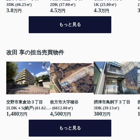
3DK (46.25㎡)
2DK (37.00㎡)
1K (25.00㎡)
2
3.8
4.5
4.3
3
万円
万円
万円
もっと見る
改田 享の担当売買物件
交野市東倉治３丁目
枚方市大字穂谷
摂津市鳥飼下３丁目
2LDK＋S(納戸) (61.62㎡)
- (6612.00㎡)
3DK (39.13㎡)
4
1,480
4,500
300
万円
万円
万円
もっと見る