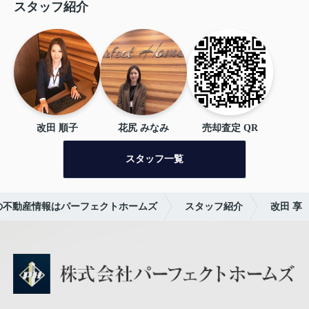
スタッフ紹介
頼して入居までのプロセスを進める
し上げます。
ありがとう
ことができました。今後まだ引越し
した。
をするなどあれば、ぜひ次回も担当
をお願いしたいです。
また住居を
お探しされている方は、電話だけで
なく是非パーフェクトホームズの店
舗に
お越しになることをおすすめ
します。
改田さんや従業員の方々
の人柄や仕事への情熱に満足して物
改田 順子
花尻 みなみ
売却査定 QR
件を見つけられると思います。今回
入居まで丁寧のサポートしていただ
スタッフ一覧
きありがとうございました。
の不動産情報はパーフェクトホームズ
スタッフ紹介
改田 享