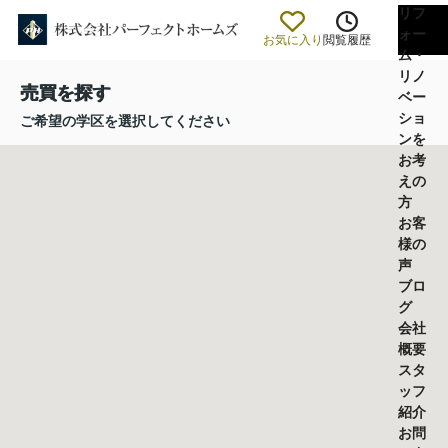
リフ
ォー
お気に入り
閲覧履歴
ム・
リノ
売買を探す
ベー
ショ
ご希望の学区を選択してください
ンを
お考
えの
方
お客
様の
声
ブロ
グ
会社
概要
スタ
ッフ
紹介
お問