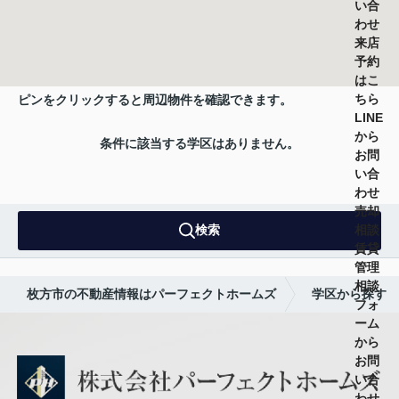
い合
わせ
来店
予約
はこ
ちら
ピンをクリックすると周辺物件を確認できます。
LINE
から
条件に該当する学区はありません。
お問
い合
わせ
売却
相談
検索
賃貸
管理
相談
枚方市の不動産情報はパーフェクトホームズ
学区から探す
フォ
ーム
から
お問
い合
わせ