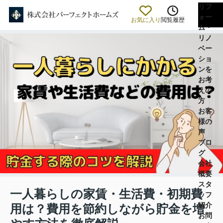
リフ
ォー
お気に入り
閲覧履歴
ム・
リノ
ベー
ショ
ンを
お考
えの
方
お客
様の
声
ブロ
グ
会社
概要
スタ
一人暮らしの家賃・生活費・初期費
ッフ
紹介
用は？費用を節約しながら貯金を増
お問