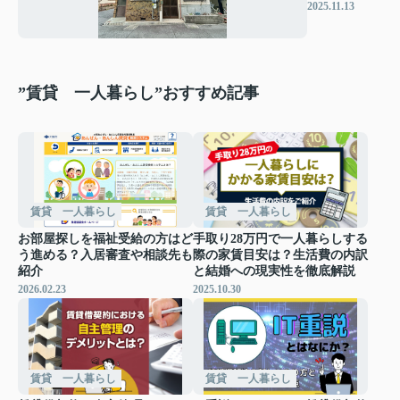
地 査定の
2025.11.13
ご依頼！
”賃貸 一人暮らし”おすすめ記事
賃貸 一人暮らし
賃貸 一人暮らし
お部屋探しを福祉受給の方はど
手取り28万円で一人暮らしする
う進める？入居審査や相談先も
際の家賃目安は？生活費の内訳
紹介
と結婚への現実性を徹底解説
2026.02.23
2025.10.30
賃貸 一人暮らし
賃貸 一人暮らし