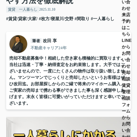
やす方法を徹底解説
い合
わせ
賃貸 一人暮らし
2025.11.10
来店
#賃貸/貸家/大家/
#枚方/寝屋川/交野
#間取り
#一人暮らし
予約
はこ
ちら
LINE
筆者
改田 享
から
不動産キャリア24年
お問
売却不動産募集中！相続した空き家も積極的に買取ります。
い合
当社は迅速・丁寧・納得査定をお約束致します。大手ではご
わせ
ざいませんので、一度にたくさんの物件は取り扱い致しませ
売却
ん。マンツーマンでじっくりと売却したいというお客様はぜ
相談
ひ改田迄。お部屋探しからのご縁で将来のマイホーム購入、
賃貸
ご実家の売却まで携わる事ができました事も深く感謝申しあ
管理
げます。末永く皆様に可愛いがっていただけますと幸いでご
相談
ざいます。
フォ
ーム
から
お問
い合
わせ