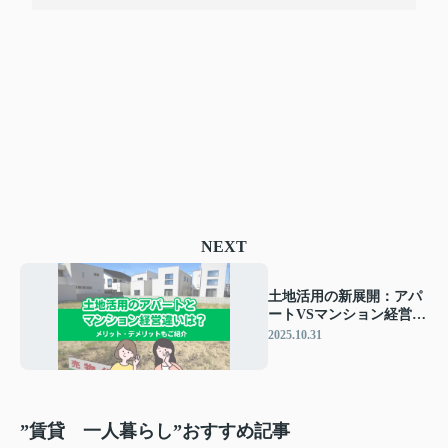
NEXT
土地活用の新展開：アパ
ートVSマンション経営の
違いとは？メリット・デ
2025.10.31
メリットを徹底比較
”賃貸 一人暮らし”おすすめ記事