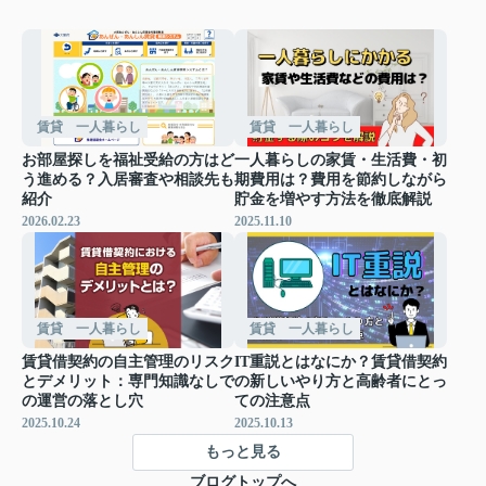
賃貸 一人暮らし
賃貸 一人暮らし
お部屋探しを福祉受給の方はど
一人暮らしの家賃・生活費・初
う進める？入居審査や相談先も
期費用は？費用を節約しながら
紹介
貯金を増やす方法を徹底解説
2026.02.23
2025.11.10
賃貸 一人暮らし
賃貸 一人暮らし
賃貸借契約の自主管理のリスク
IT重説とはなにか？賃貸借契約
とデメリット：専門知識なしで
の新しいやり方と高齢者にとっ
の運営の落とし穴
ての注意点
2025.10.24
2025.10.13
もっと見る
ブログトップへ