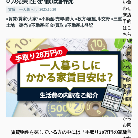
の現実性を徹底解説
い合
わせ
賃貸 一人暮らし
2025.10.30
来店
#賃貸/貸家/大家/
#不動産/売却/購入
#枚方/寝屋川/交野
#三重
予約
土地 建売
#不動産/即金/買取
#不動産未登記
はこ
ちら
LINE
から
お問
い合
わせ
売却
相談
賃貸
管理
相談
フォ
ーム
から
お問
い合
賃貸物件を探している方の中には「手取り28万円の家賃
わせ