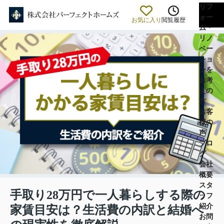
リフ
ォー
お気に入り
閲覧履歴
ム・
リノ
ベー
ショ
ンを
お考
えの
方
お客
様の
声
ブロ
グ
会社
概要
スタ
手取り28万円で一人暮らしする際の
ッフ
紹介
家賃目安は？生活費の内訳と結婚へ
お問