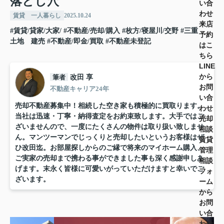
落とし穴
い合
わせ
賃貸 一人暮らし
2025.10.24
来店
#賃貸/貸家/大家/
#不動産/売却/購入
#枚方/寝屋川/交野
#三重
予約
土地 建売
#不動産/即金/買取
#不動産未登記
はこ
ちら
LINE
から
筆者
改田 享
お問
不動産キャリア24年
い合
売却不動産募集中！相続した空き家も積極的に買取ります。
わせ
当社は迅速・丁寧・納得査定をお約束致します。大手ではご
売却
ざいませんので、一度にたくさんの物件は取り扱い致しませ
相談
ん。マンツーマンでじっくりと売却したいというお客様はぜ
賃貸
ひ改田迄。お部屋探しからのご縁で将来のマイホーム購入、
管理
ご実家の売却まで携わる事ができました事も深く感謝申しあ
相談
げます。末永く皆様に可愛いがっていただけますと幸いでご
フォ
ざいます。
ーム
から
お問
い合
わせ