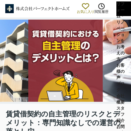
リフ
ォー
お気に入り
閲覧履歴
ム・
リノ
ベー
ショ
ンを
お考
えの
方
お客
様の
声
ブロ
グ
会社
概要
スタ
賃貸借契約の自主管理のリスクとデ
ッフ
紹介
メリット：専門知識なしでの運営の
お問