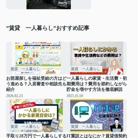
ました！！
”賃貸 一人暮らし”おすすめ記事
賃貸 一人暮らし
賃貸 一人暮らし
お部屋探しを福祉受給の方はど
一人暮らしの家賃・生活費・初
う進める？入居審査や相談先も
期費用は？費用を節約しながら
紹介
貯金を増やす方法を徹底解説
2026.02.23
2025.11.10
賃貸 一人暮らし
賃貸 一人暮らし
手取り28万円で一人暮らしする
IT重説とはなにか？賃貸借契約