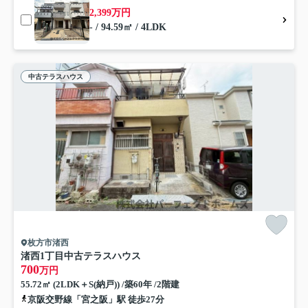
2,399万円
- / 94.59㎡ / 4LDK
中古テラスハウス
枚方市渚西
渚西1丁目中古テラスハウス
700
万円
55.72㎡ (2LDK＋S(納戸)) /築60年 /2階建
京阪交野線「宮之阪」駅 徒歩27分