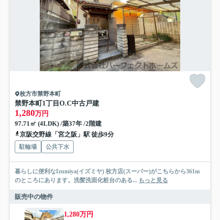
枚方市禁野本町
禁野本町1丁目O.C中古戸建
1,280
万円
97.71㎡ (4LDK) /築37年 /2階建
京阪交野線「宮之阪」駅 徒歩9分
駐輪場
公共下水
暮らしに便利なIzumiya(イズミヤ) 枚方店(スーパー)がこちらから361m
のところにあります。洗髪洗面化粧台のある...
もっと見る
販売中の物件
1,280万円