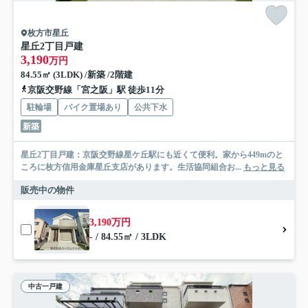
枚方市星丘
星丘2丁目戸建
3,190
万円
84.55㎡ (3LDK) /新築 /2階建
京阪交野線「宮之阪」駅 徒歩11分
駐輪場
バイク置場あり
公共下水
新築
星丘2丁目戸建：京阪交野線星ケ丘駅にも近くて便利。家から449mのと
ころに枚方信用金庫星丘支店があります。生活協同組合お...
もっと見る
販売中の物件
3,190万円
- / 84.55㎡ / 3LDK
中古一戸建