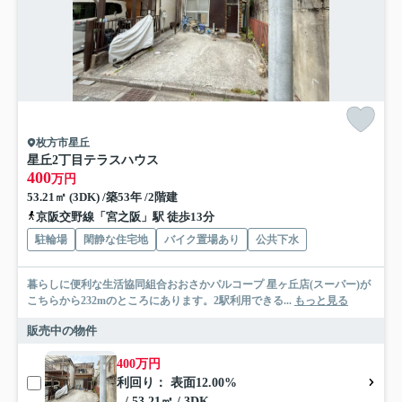
枚方市星丘
星丘2丁目テラスハウス
400
万円
53.21㎡ (3DK) /築53年 /2階建
京阪交野線「宮之阪」駅 徒歩13分
駐輪場
閑静な住宅地
バイク置場あり
公共下水
暮らしに便利な生活協同組合おおさかパルコープ 星ヶ丘店(スーパー)が
こちらから232mのところにあります。2駅利用できる...
もっと見る
販売中の物件
400万円
利回り： 表面12.00%
- / 53.21㎡ / 3DK