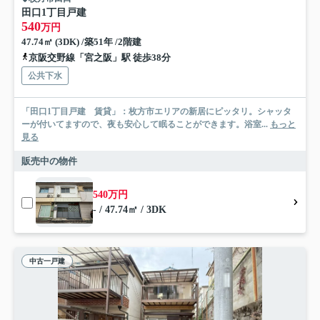
田口1丁目戸建
540
万円
47.74㎡ (3DK) /築51年 /2階建
京阪交野線「宮之阪」駅 徒歩38分
公共下水
「田口1丁目戸建 賃貸」：枚方市エリアの新居にピッタリ。シャッタ
ーが付いてますので、夜も安心して眠ることができます。浴室...
もっと
見る
販売中の物件
540万円
- / 47.74㎡ / 3DK
中古一戸建