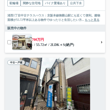
駐輪場
閑静な住宅地
バイク置場あり
公共下水
渚西1丁目中古テラスハウス：京阪本線御殿山駅にも近くて便利。建物
面積が55.72平米以上ある物件でゆったりと生活したい方...
もっと見る
販売中の物件
700万円
- / 55.72㎡ / 2LDK＋S(納戸)
中古一戸建