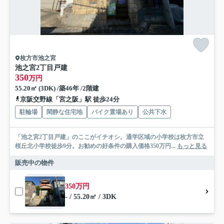
枚方市池之宮
池之宮2丁目戸建
350
万円
55.20㎡ (3DK) /築46年 /2階建
京阪交野線「宮之阪」駅 徒歩24分
駐輪場
閑静な住宅地
バイク置場あり
公共下水
「池之宮2丁目戸建」のここがイチオシ。通学区域の小学校は枚方市立
桜丘北小学校徒歩9分。お勧めの好条件の購入価格350万円...
もっと見る
販売中の物件
350万円
- / 55.20㎡ / 3DK