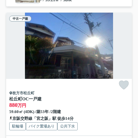
中古一戸建
枚方市松丘町
松丘町OC一戸建
880
万円
59.60㎡ (4DK) /築53年 /2階建
京阪交野線「宮之阪」駅 徒歩14分
駐輪場
バイク置場あり
公共下水