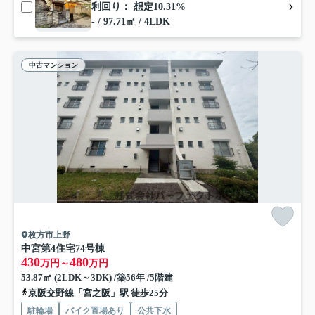
利回り： 想定10.31%
- / 97.71㎡ / 4LDK
中古マンション
枚方市上野
中宮第4住宅74号棟
430
480
万円～
万円
53.87㎡ (2LDK～3DK) /築56年 /5階建
京阪交野線「宮之阪」駅 徒歩25分
駐輪場
バイク置場あり
公共下水