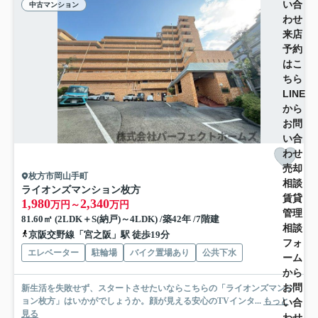
い合
中古マンション
わせ
来店
予約
はこ
ちら
LINE
から
お問
い合
わせ
売却
枚方市岡山手町
相談
ライオンズマンション枚方
賃貸
1,980
2,340
万円～
万円
管理
81.60㎡ (2LDK＋S(納戸)～4LDK) /築42年 /7階建
相談
京阪交野線「宮之阪」駅 徒歩19分
フォ
エレベーター
駐輪場
バイク置場あり
公共下水
ーム
から
お問
新生活を失敗せず、スタートさせたいならこちらの「ライオンズマンシ
ョン枚方」はいかがでしょうか。顔が見える安心のTVインタ...
もっと
い合
見る
わせ