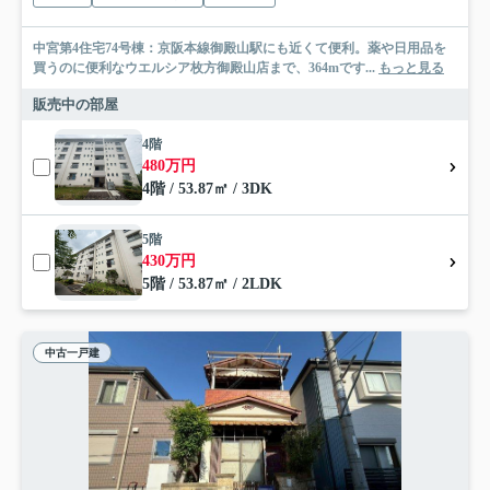
中宮第4住宅74号棟：京阪本線御殿山駅にも近くて便利。薬や日用品を
買うのに便利なウエルシア枚方御殿山店まで、364mです...
もっと見る
販売中の部屋
4階
480万円
4階 / 53.87㎡ / 3DK
5階
430万円
5階 / 53.87㎡ / 2LDK
中古一戸建