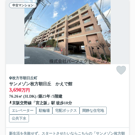
中古マンション
枚方市朝日丘町
サンメゾン枚方朝日丘 かえで館
3,690
万円
76.26㎡ (3LDK) /築25年 /5階建
京阪交野線「宮之阪」駅 徒歩18分
エレベーター
駐輪場
宅配ボックス
閑静な住宅地
公共下水
新生活を失敗せず、スタートさせたいならこちらの「サンメゾン枚方朝