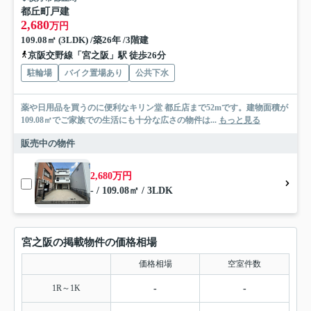
都丘町戸建
2,680
万円
109.08㎡ (3LDK) /築26年 /3階建
京阪交野線「宮之阪」駅 徒歩26分
駐輪場
バイク置場あり
公共下水
薬や日用品を買うのに便利なキリン堂 都丘店まで52mです。建物面積が
109.08㎡でご家族での生活にも十分な広さの物件は...
もっと見る
販売中の物件
2,680万円
- / 109.08㎡ / 3LDK
宮之阪の掲載物件の価格相場
価格相場
空室件数
1R～1K
-
-