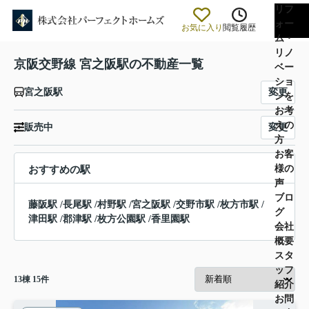
リフ
ォー
お気に入り
閲覧履歴
ム・
リノ
京阪交野線 宮之阪駅の不動産一覧
ベー
ショ
変更
宮之阪駅
ンを
お考
えの
変更
販売中
方
お客
様の
おすすめの駅
声
ブロ
藤阪駅
/
長尾駅
/
村野駅
/
宮之阪駅
/
交野市駅
/
枚方市駅
/
グ
津田駅
/
郡津駅
/
枚方公園駅
/
香里園駅
会社
概要
スタ
ッフ
13
棟
15
件
紹介
お問