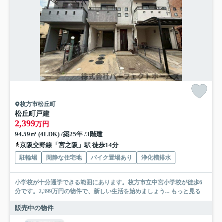
枚方市松丘町
松丘町戸建
2,399
万円
94.59㎡ (4LDK) /築25年 /3階建
京阪交野線「宮之阪」駅 徒歩14分
駐輪場
閑静な住宅地
バイク置場あり
浄化槽排水
小学校が十分通学できる範囲にあります。枚方市立中宮小学校が徒歩6
分です。2,399万円の物件で、新しい生活を始めましょう...
もっと見る
販売中の物件