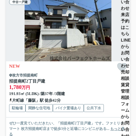
い合
中古一戸建
わせ
来店
予約
はこ
ちら
LINE
から
お問
い合
わせ
NEW
売却
枚方市招提南町
相談
招提南町2丁目戸建
賃貸
1,780
万円
管理
191.93㎡ (5LDK) /築37年 /3階建
相談
片町線「藤阪」駅 徒歩42分
フォ
駐輪場
閑静な住宅地
バイク置場あり
公共下水
ーム
から
お問
ぜひ一度見ていただきたい、「招提南町2丁目戸建」です。ファミリー
マート 枚方招提南町店まで徒歩3分と近場にコンビニがある...
もっと見
い合
る
わせ