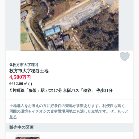
枚方市大字穂谷
枚方市大字穂谷土地
4,500
万円
6612.00㎡ (-)
片町線「藤阪」駅 バス17分 京阪バス「穂谷」 停歩31分
土地購入をお考えの方に好条件の売地が多数あります。利便性も高く、
周囲の環境もイチオシの資材置場用地にも適した立地です。ぜ...
もっと
見る
販売中の区画