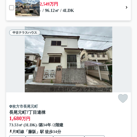
2,549万円
- / 96.12㎡ / 4LDK
中古テラスハウス
枚方市長尾元町
長尾元町7丁目連棟
1,680
万円
73.53㎡ (3LDK) /築34年 /2階建
片町線「藤阪」駅 徒歩34分