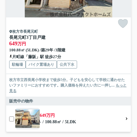
枚方市長尾元町
長尾元町3丁目戸建
649
万円
100.88㎡ (5LDK) /築29年 /3階建
片町線「藤阪」駅 徒歩27分
駐輪場
バイク置場あり
公共下水
枚方市立西長尾小学校まで徒歩5分。子どもを安心して学校に通わせた
いファミリーにおすすめです。購入価格を抑えたい方に一押し...
もっと
見る
販売中の物件
649万円
- / 100.88㎡ / 5LDK