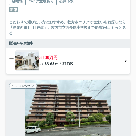
駐輪場
バイク置場あり
公共下水
新築
こだわりで選びたい方におすすめ。枚方市エリアで住まいをお探しなら
「長尾西町1丁目戸建」。枚方市立西長尾小学校まで徒歩5分...
もっと見
る
販売中の物件
3,130万円
- / 83.68㎡ / 3LDK
中古マンション