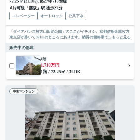
72.25㎡ (3LDK) /築27年 /13階建
片町線「藤阪」駅 徒歩27分
エレベーター
オートロック
公共下水
「ダイアパレス枚方山田池公園」のここがイチオシ。京都信用金庫枚方
東支店が歩いて391mのところにあります。納得の価格帯で...
もっと見る
販売中の部屋
1階
1,710万円
1階 / 72.25㎡ / 3LDK
中古マンション