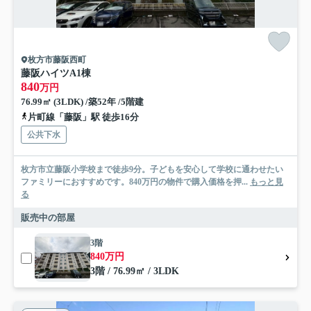
枚方市藤阪西町
藤阪ハイツA1棟
840
万円
76.99㎡ (3LDK) /築52年 /5階建
片町線「藤阪」駅 徒歩16分
公共下水
枚方市立藤阪小学校まで徒歩9分。子どもを安心して学校に通わせたい
ファミリーにおすすめです。840万円の物件で購入価格を押...
もっと見
る
販売中の部屋
3階
840万円
3階 / 76.99㎡ / 3LDK