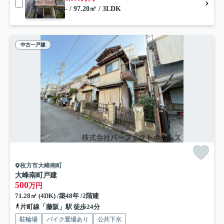
- / 97.20㎡ / 3LDK
中古一戸建
枚方市大峰南町
大峰南町戸建
500
万円
71.28㎡ (4DK) /築48年 /2階建
片町線「藤阪」駅 徒歩24分
駐輪場
バイク置場あり
公共下水