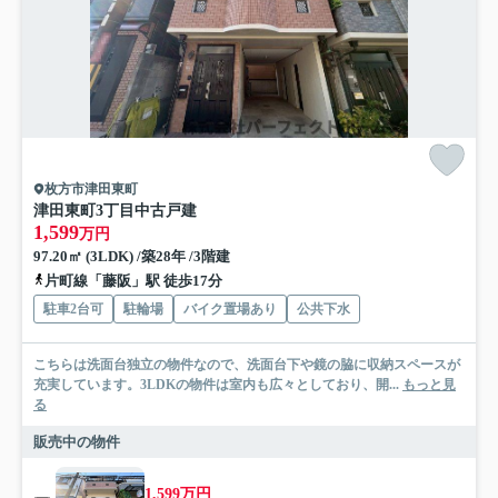
枚方市津田東町
津田東町3丁目中古戸建
1,599
万円
97.20㎡ (3LDK) /築28年 /3階建
片町線「藤阪」駅 徒歩17分
駐車2台可
駐輪場
バイク置場あり
公共下水
こちらは洗面台独立の物件なので、洗面台下や鏡の脇に収納スペースが
充実しています。3LDKの物件は室内も広々としており、開...
もっと見
る
販売中の物件
1,599万円