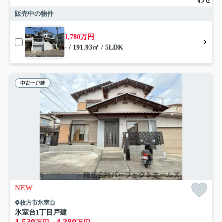
販売中の物件
1,780万円
- / 191.93㎡ / 5LDK
中古一戸建
NEW
枚方市氷室台
氷室台1丁目戸建
1,530
4,380