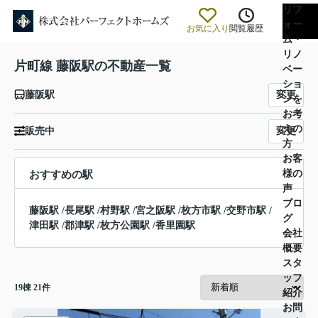
リフ
ォー
お気に入り
閲覧履歴
ム・
リノ
片町線 藤阪駅の不動産一覧
ベー
ショ
変更
藤阪駅
ンを
お考
えの
変更
販売中
方
お客
様の
おすすめの駅
声
ブロ
藤阪駅
/
長尾駅
/
村野駅
/
宮之阪駅
/
枚方市駅
/
交野市駅
/
グ
津田駅
/
郡津駅
/
枚方公園駅
/
香里園駅
会社
概要
スタ
ッフ
19
棟
21
件
紹介
お問