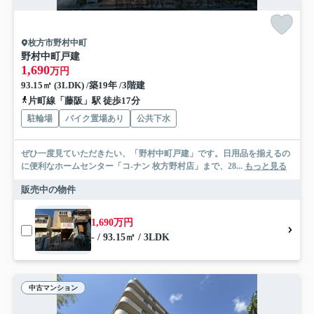
枚方市野村中町
野村中町戸建
1,690
万円
93.15㎡ (3LDK) /築19年 /3階建
片町線「藤阪」駅 徒歩17分
駐輪場
バイク置場あり
公共下水
ぜひ一度見ていただきたい、「野村中町戸建」です。日用品を揃えるの
に便利なホームセンター「コ-ナン 枚方野村店」まで、28...
もっと見る
販売中の物件
1,690万円
- / 93.15㎡ / 3LDK
中古マンション