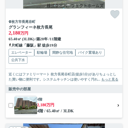
枚方市長尾谷町
グランフィーネ枚方長尾
2,180
万円
65.40㎡ (3LDK) /築28年 /11階建
片町線「藤阪」駅 徒歩19分
エレベーター
駐輪場
閑静な住宅地
バイク置場あり
公共下水
近くにはファミリーマート 枚方長尾谷町店(徒歩5分)がありちょっとし
た買い物に便利です。システムキッチンは使いやすく汚れ...
もっと見る
販売中の部屋
4階
2,180万円
4階 / 65.40㎡ / 3LDK