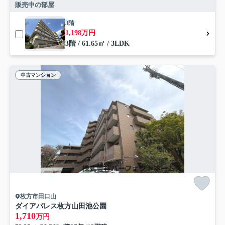
販売中の部屋
3階
1,198万円
3階 / 61.65㎡ / 3LDK
中古マンション
枚方市田口山
ダイアパレス枚方山田池公園
1,710
万円