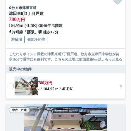
枚方市津田東町
津田東町3丁目戸建
780
万円
104.95㎡ (4LDK) /築46年 /3階建
片町線「藤阪」駅 徒歩17分
駐輪場
個別浄化槽
こだわりポイント満載の津田東町3丁目戸建。枚方市立津田中学校が徒
歩16分で通学にも便利です。こちらの土地は前面道路6m以...
もっと見る
販売中の物件
780万円
- / 104.95㎡ / 4LDK
中古一戸建