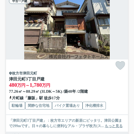
中古一戸建
枚方市津田元町
津田元町3丁目戸建
480
1,780
万円～
万円
77.26㎡～88.29㎡ (3LDK～5K) /築48年 /2階建
片町線「藤阪」駅 徒歩17分
駐輪場
閑静な住宅地
バイク置場あり
浄化槽排水
「津田元町3丁目戸建」：枚方市エリアの新居にピッタリ。津田公園ま
で299mです。日々の暮らしに便利なアル・プラザ枚方(ス...
もっと見る