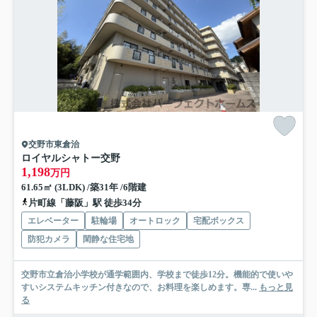
交野市東倉治
ロイヤルシャトー交野
1,198
万円
61.65㎡ (3LDK) /築31年 /6階建
片町線「藤阪」駅 徒歩34分
エレベーター
駐輪場
オートロック
宅配ボックス
防犯カメラ
閑静な住宅地
交野市立倉治小学校が通学範囲内、学校まで徒歩12分。機能的で使いや
すいシステムキッチン付きなので、お料理を楽しめます。専...
もっと見
る