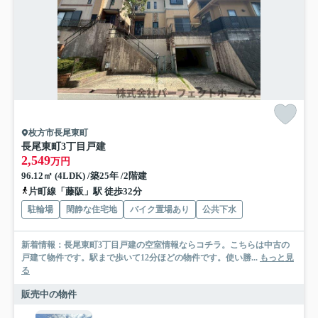
枚方市長尾東町
長尾東町3丁目戸建
2,549
万円
96.12㎡ (4LDK) /築25年 /2階建
片町線「藤阪」駅 徒歩32分
駐輪場
閑静な住宅地
バイク置場あり
公共下水
新着情報：長尾東町3丁目戸建の空室情報ならコチラ。こちらは中古の
戸建て物件です。駅まで歩いて12分ほどの物件です。使い勝...
もっと見
る
販売中の物件