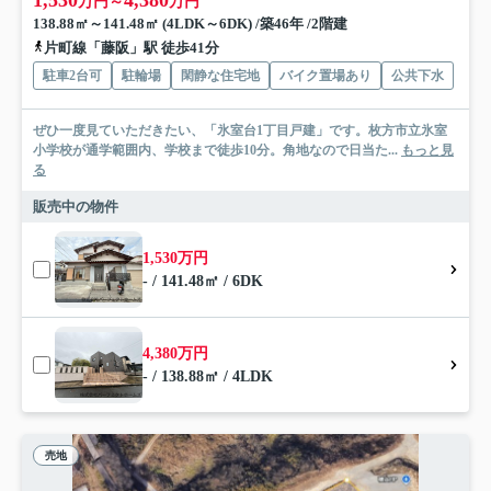
万円～
万円
138.88㎡～141.48㎡ (4LDK～6DK) /築46年 /2階建
片町線「藤阪」駅 徒歩41分
駐車2台可
駐輪場
閑静な住宅地
バイク置場あり
公共下水
ぜひ一度見ていただきたい、「氷室台1丁目戸建」です。枚方市立氷室
小学校が通学範囲内、学校まで徒歩10分。角地なので日当た...
もっと見
る
販売中の物件
1,530万円
- / 141.48㎡ / 6DK
4,380万円
- / 138.88㎡ / 4LDK
売地