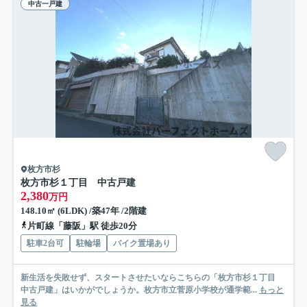
中古一戸建
枚方市杉
枚方市杉１丁目 中古戸建
2,380
万円
148.10㎡ (6LDK) /築47年 /2階建
片町線「藤阪」駅 徒歩20分
駐車2台可
駐輪場
バイク置場あり
新生活を失敗せず、スタートさせたいならこちらの「枚方市杉１丁目
中古戸建」はいかがでしょうか。枚方市立菅原小学校が通学範...
もっと
見る