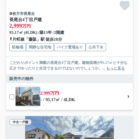
枚方市長尾台
長尾台4丁目戸建
2,999
万円
95.17㎡ (4LDK) /築13年 /2階建
片町線「藤阪」駅 徒歩28分
駐輪場
閑静な住宅地
バイク置場あり
公共下水
こだわりポイント満載の長尾台4丁目戸建。建物面積が95.17㎡と十分な
広さでゆったりと生活できるのではないのでしょうか。...
もっと見る
販売中の物件
2,999万円
- / 95.17㎡ / 4LDK
中古一戸建