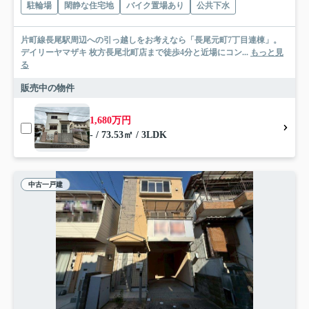
駐輪場
閑静な住宅地
バイク置場あり
公共下水
片町線長尾駅周辺への引っ越しをお考えなら「長尾元町7丁目連棟」。
デイリーヤマザキ 枚方長尾北町店まで徒歩4分と近場にコン...
もっと見
る
販売中の物件
1,680万円
- / 73.53㎡ / 3LDK
中古一戸建