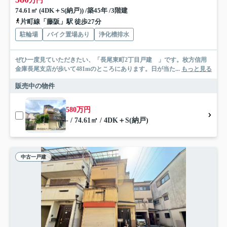
万円
74.61㎡ (4DK＋S(納戸)) /築45年 /3階建
片町線「藤阪」駅 徒歩27分
駐輪場
バイク置場あり
浄化槽排水
ぜひ一度見ていただきたい、「長尾東町2丁目戸建 」です。枚方信用
金庫長尾支店が歩いて481mのところにあります。日が当た...
もっと見る
販売中の物件
580万円
- / 74.61㎡ / 4DK＋S(納戸)
中古一戸建