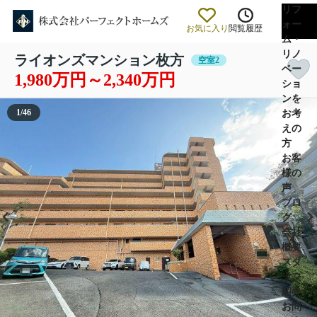
リフ
ォー
お気に入り
閲覧履歴
ム・
リノ
ライオンズマンション枚方
空室2
ベー
1,980万円～2,340万円
ショ
ンを
1
/
46
お考
えの
方
お客
様の
声
ブロ
グ
会社
概要
スタ
ッフ
紹介
お問