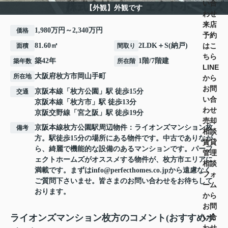
い合
【外観】外観です
わせ
来店
1,980万円～2,340万円
価格
予約
はこ
81.60㎡
2LDK＋S(納戸)
面積
間取り
ちら
築42年
1階/7階建
築年数
所在階
LINE
大阪府
枚方市
岡山手町
所在地
から
お問
京阪本線
「
枚方公園
」駅 徒歩15分
交通
い合
京阪本線
「
枚方市
」駅 徒歩13分
わせ
京阪交野線
「
宮之阪
」駅 徒歩19分
売却
京阪本線枚方公園駅周辺物件：ライオンズマンション枚
備考
相談
方。駅徒歩15分の場所にある物件です。中古でありなが
賃貸
ら、綺麗で機能的な設備のあるマンションです。パーフ
管理
ェクトホームズがオススメする物件が、枚方市エリアに
相談
満載です。まずはinfo@perfecthomes.co.jpから遠慮なく
フォ
ご質問下さいませ。皆さまのお問い合わせをお待ちして
ーム
おります。
から
お問
い合
ライオンズマンション枚方のコメント(おすすめポ
わせ