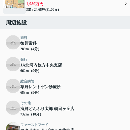
1,980万円
3階 / 24.68坪(81.60㎡)
周辺施設
歯科
御領歯科
289ｍ（4分）
銀行
JA北河内枚方中央支店
662ｍ（9分）
総合病院
草野レントゲン診療所
683ｍ（9分）
その他
海鮮どんぶり太郎 朝日ヶ丘店
732ｍ（10分）
ファーストフード