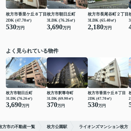
枚方市香里ケ丘８丁目
枚方市朝日丘町
枚方市長尾谷町２丁目
3
2DK (47.70㎡)
3LDK (76.26㎡)
3LDK (65.40㎡)
530
3,690
2,180
万円
万円
万円
よく見られている物件
枚方市朝日丘町
枚方市釈尊寺町
枚方市香里ケ丘８丁目
3LDK (76.26㎡)
3LDK (69.90㎡)
2DK (47.70㎡)
2
3,690
370
530
万円
万円
万円
枚方市の不動産一覧
枚方公園駅
ライオンズマンション枚方