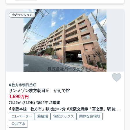
中古マンション
枚方市朝日丘町
サンメゾン枚方朝日丘 かえで館
3,690
万円
76.26㎡ (3LDK) /築25年 /5階建
京阪本線「枚方市」駅 徒歩12分
京阪交野線「宮之阪」駅 徒歩18分
エレベーター
駐輪場
宅配ボックス
閑静な住宅地
公共下水