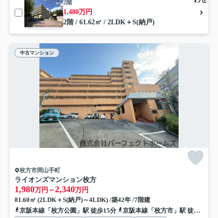
2階
1,480万円
2階 / 61.62㎡ / 2LDK＋S(納戸)
中古マンション
枚方市岡山手町
ライオンズマンション枚方
1,980
2,340
万円～
万円
81.60㎡ (2LDK＋S(納戸)～4LDK) /築42年 /7階建
京阪本線「枚方公園」駅 徒歩15分
京阪本線「枚方市」駅 徒歩13分