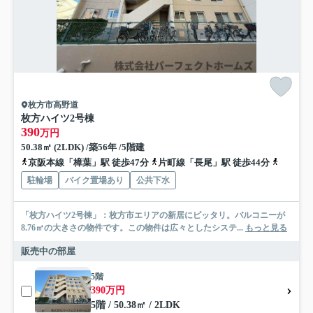
枚方市高野道
枚方ハイツ2号棟
390
万円
50.38㎡ (2LDK) /築56年 /5階建
京阪本線「樟葉」駅 徒歩47分
片町線「長尾」駅 徒歩44分
片町線「
駐輪場
バイク置場あり
公共下水
「枚方ハイツ2号棟」：枚方市エリアの新居にピッタリ。バルコニーが
8.76㎡の大きさの物件です。この物件は広々としたシステ...
もっと見る
販売中の部屋
5階
390万円
5階 / 50.38㎡ / 2LDK