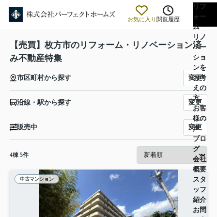
リフ
ォー
お気に入り
閲覧履歴
ム・
リノ
【売買】枚方市のリフォーム・リノベーション済
ベー
み不動産特集
ショ
ンを
お考
変更
市区町村から探す
えの
方
変更
沿線・駅から探す
お客
様の
変更
販売中
声
ブロ
グ
4
棟
5
件
会社
概要
スタ
中古マンション
ッフ
紹介
お問