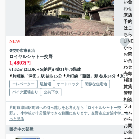
い合
わせ
来店
予約
はこ
ちら
LINE
NEW
から
交野市東倉治
お問
ロイヤルシャトー交野
い合
1,480
万円
わせ
61.62㎡ (2LDK＋S(納戸)) /築31年 /6階建
売却
片町線「津田」駅 徒歩15分
片町線「藤阪」駅 徒歩34分
京阪交野線「交野市」駅 徒歩40分
相談
エレベーター
駐輪場
オートロック
閑静な住宅地
賃貸
バイク置場あり
公共下水
管理
相談
フォ
片町線津田駅周辺への引っ越しをお考えなら「ロイヤルシャトー交
ーム
野」。小学校が十分通学できる範囲にあります。交野市立倉治小学...
も
っと見る
から
お問
販売中の部屋
い合
わせ