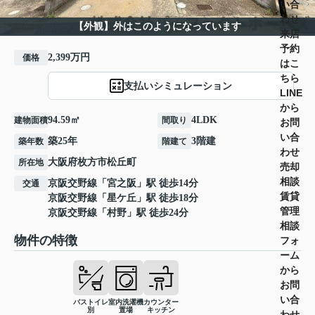
い合
わせ
【外観】外はこのようになっています
来店
予約
2,399万円
価格
はこ
ちら
支払いシミュレーション
LINE
から
94.59㎡
4LDK
建物面積
間取り
お問
い合
築25年
3階建
築年数
階建て
わせ
大阪府
枚方市
松丘町
所在地
売却
相談
京阪交野線
「
宮之阪
」駅 徒歩14分
交通
賃貸
京阪交野線
「
星ケ丘
」駅 徒歩18分
管理
京阪交野線
「
村野
」駅 徒歩24分
相談
物件の特徴
フォ
ーム
から
お問
い合
バストイレ
室内洗濯機
カウンター
別
置場
キッチン
わせ