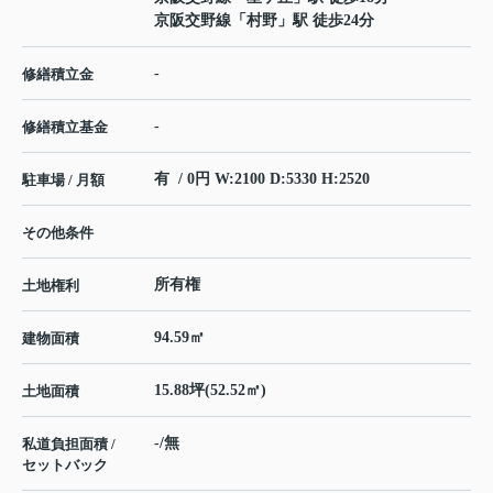
京阪交野線
「
村野
」駅 徒歩24分
-
修繕積立金
-
修繕積立基金
有 / 0円 W:2100 D:5330 H:2520
駐車場 / 月額
その他条件
所有権
土地権利
94.59㎡
建物面積
15.88坪(52.52㎡)
土地面積
-/無
私道負担面積 /
セットバック