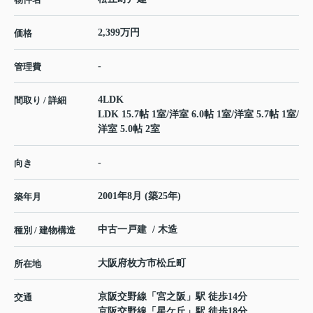
2,399万円
価格
-
管理費
4LDK
間取り / 詳細
LDK 15.7帖 1室
/
洋室 6.0帖 1室
/
洋室 5.7帖 1室
/
洋室 5.0帖 2室
-
向き
2001年8月 (築25年)
築年月
中古一戸建 / 木造
種別 / 建物構造
大阪府
枚方市
松丘町
所在地
京阪交野線
「
宮之阪
」駅 徒歩14分
交通
京阪交野線
「
星ケ丘
」駅 徒歩18分