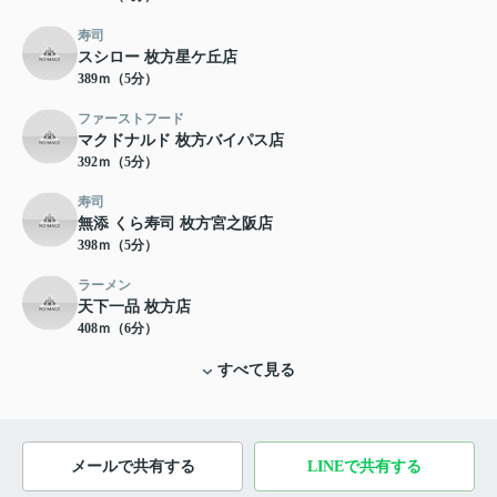
寿司
スシロー 枚方星ケ丘店
389ｍ（5分）
ファーストフード
マクドナルド 枚方バイパス店
392ｍ（5分）
寿司
無添 くら寿司 枚方宮之阪店
398ｍ（5分）
ラーメン
天下一品 枚方店
408ｍ（6分）
すべて見る
メールで共有する
LINEで共有する