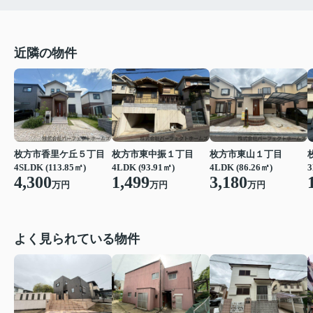
近隣の物件
枚方市香里ケ丘５丁目
枚方市東中振１丁目
枚方市東山１丁目
4SLDK (113.85㎡)
4LDK (93.91㎡)
4LDK (86.26㎡)
3
4,300
1,499
3,180
万円
万円
万円
よく見られている物件