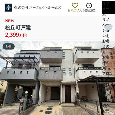
リフ
ォー
お気に入り
閲覧履歴
ム・
リノ
NEW
ベー
松丘町戸建
ショ
2,399
万円
ンを
お考
えの
1
/
47
方
お客
様の
声
ブロ
グ
会社
概要
スタ
ッフ
紹介
お問