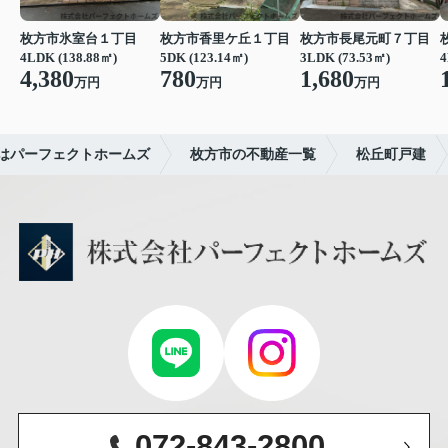
枚方市氷室台１丁目
枚方市香里ケ丘１丁目
枚方市長尾元町７丁目
4
4LDK (138.88㎡)
5DK (123.14㎡)
3LDK (73.53㎡)
4,380
780
1,680
万円
万円
万円
はパーフェクトホームズ
枚方市の不動産一覧
松丘町戸建
072-843-2800