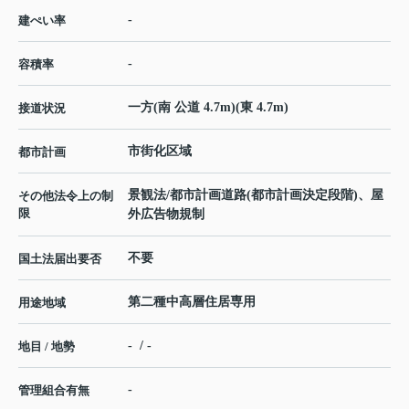
-
建ぺい率
-
容積率
一方(南 公道 4.7m)(東 4.7m)
接道状況
市街化区域
都市計画
景観法/都市計画道路(都市計画決定段階)、屋
その他法令上の制
限
外広告物規制
不要
国土法届出要否
第二種中高層住居専用
用途地域
- / -
地目 / 地勢
-
管理組合有無