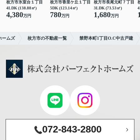
枚方市氷室台１丁目
枚方市香里ケ丘１丁目
枚方市長尾元町７丁目
4
4LDK (138.88㎡)
5DK (123.14㎡)
3LDK (73.53㎡)
4,380
780
1,680
万円
万円
万円
ホームズ
枚方市の不動産一覧
禁野本町1丁目O.C中古戸建
072-843-2800