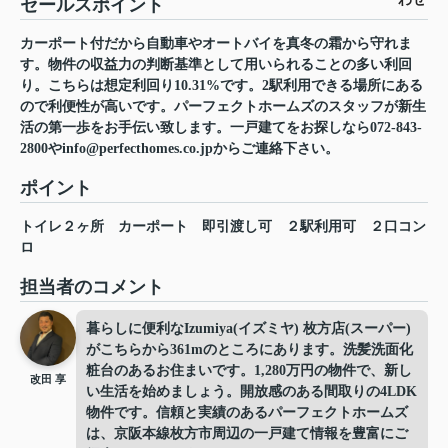
セールスポイント
カーポート付だから自動車やオートバイを真冬の霜から守れま
す。物件の収益力の判断基準として用いられることの多い利回
り。こちらは想定利回り10.31%です。2駅利用できる場所にある
ので利便性が高いです。パーフェクトホームズのスタッフが新生
活の第一歩をお手伝い致します。一戸建てをお探しなら072-843-
2800やinfo@perfecthomes.co.jpからご連絡下さい。
ポイント
トイレ２ヶ所
カーポート
即引渡し可
２駅利用可
２口コン
ロ
担当者のコメント
暮らしに便利なIzumiya(イズミヤ) 枚方店(スーパー)
がこちらから361mのところにあります。洗髪洗面化
粧台のあるお住まいです。1,280万円の物件で、新し
改田 享
い生活を始めましょう。開放感のある間取りの4LDK
物件です。信頼と実績のあるパーフェクトホームズ
は、京阪本線枚方市周辺の一戸建て情報を豊富にご