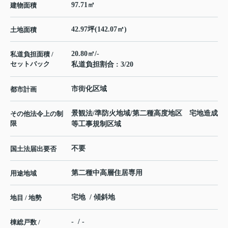
97.71㎡
建物面積
42.97坪(142.07㎡)
土地面積
20.80㎡/-
私道負担面積 /
セットバック
私道負担割合 : 3/20
市街化区域
都市計画
景観法/準防火地域/第二種高度地区 宅地造成
その他法令上の制
限
等工事規制区域
不要
国土法届出要否
第二種中高層住居専用
用途地域
宅地 / 傾斜地
地目 / 地勢
- / -
棟総戸数 /