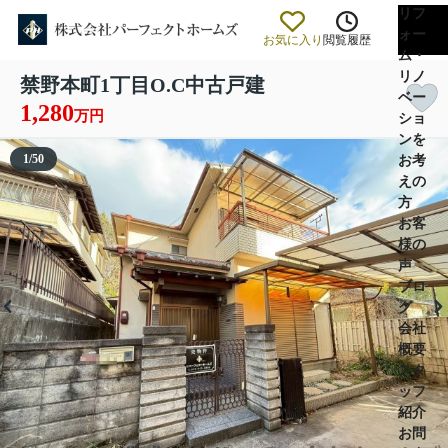
リフ
ォー
お気に入り
閲覧履歴
ム・
リノ
禁野本町1丁目O.C中古戸建
ベー
1,280
万円
ショ
ンを
1
/
50
お考
えの
方
お客
様の
声
ブロ
グ
会社
概要
スタ
ッフ
紹介
お問