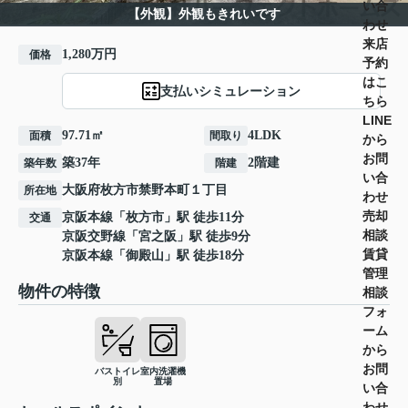
い合
【外観】外観もきれいです
わせ
来店
1,280万円
価格
予約
はこ
支払いシミュレーション
ちら
LINE
97.71㎡
4LDK
面積
間取り
から
お問
築37年
2階建
築年数
階建
い合
大阪府
枚方市
禁野本町
１丁目
所在地
わせ
売却
京阪本線
「
枚方市
」駅 徒歩11分
交通
相談
京阪交野線
「
宮之阪
」駅 徒歩9分
賃貸
京阪本線
「
御殿山
」駅 徒歩18分
管理
物件の特徴
相談
フォ
ーム
から
お問
バストイレ
室内洗濯機
別
置場
い合
わせ