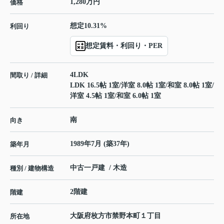
1,280万円
価格
想定10.31%
利回り
想定賃料・利回り・PER
4LDK
間取り / 詳細
LDK 16.5帖 1室
/
洋室 8.0帖 1室
/
和室 8.0帖 1室
/
洋室 4.5帖 1室
/
和室 6.0帖 1室
南
向き
1989年7月 (築37年)
築年月
中古一戸建 / 木造
種別 / 建物構造
2階建
階建
大阪府
枚方市
禁野本町
１丁目
所在地