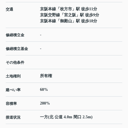
京阪本線
「
枚方市
」駅 徒歩11分
交通
京阪交野線
「
宮之阪
」駅 徒歩9分
京阪本線
「
御殿山
」駅 徒歩18分
-
修繕積立金
-
修繕積立基金
その他条件
所有権
土地権利
60%
建ぺい率
200%
容積率
一方(北 公道 4.0m 間口 2.5m)
接道状況