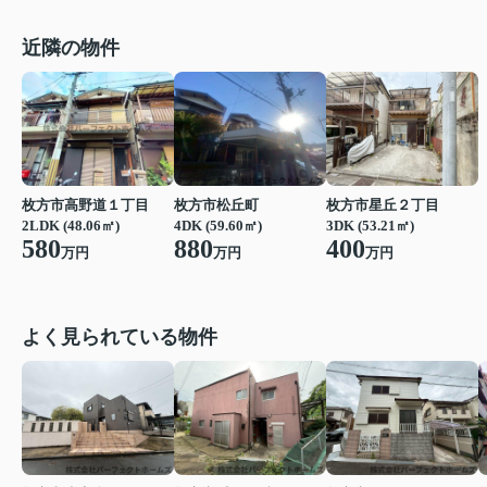
近隣の物件
枚方市高野道１丁目
枚方市松丘町
枚方市星丘２丁目
2LDK (48.06㎡)
4DK (59.60㎡)
3DK (53.21㎡)
580
880
400
万円
万円
万円
よく見られている物件