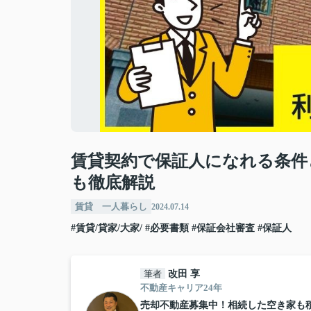
賃貸契約で保証人になれる条件
も徹底解説
賃貸 一人暮らし
2024.07.14
#賃貸/貸家/大家/
#必要書類
#保証会社審査
#保証人
筆者
改田 享
不動産キャリア24年
売却不動産募集中！相続した空き家も