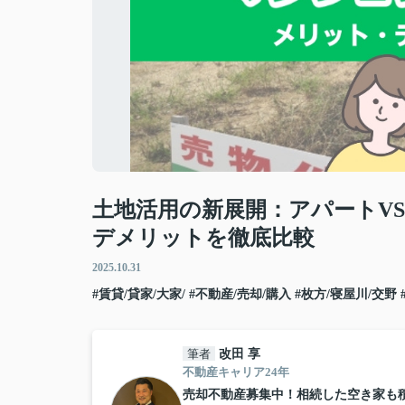
土地活用の新展開：アパートV
デメリットを徹底比較
2025.10.31
#賃貸/貸家/大家/
#不動産/売却/購入
#枚方/寝屋川/交野
筆者
改田 享
不動産キャリア24年
売却不動産募集中！相続した空き家も