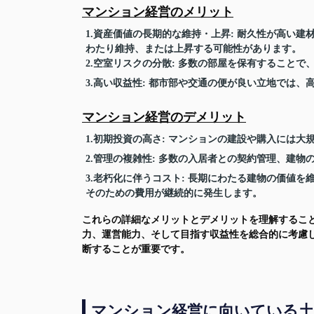
マンション経営のメリット
1.資産価値の長期的な維持・上昇
: 耐久性が高い
わたり維持、または上昇する可能性があります。
2.空室リスクの分散
: 多数の部屋を保有すること
3.高い収益性
: 都市部や交通の便が良い立地では、
マンション経営のデメリット
1.初期投資の高さ
: マンションの建設や購入には
2.管理の複雑性
: 多数の入居者との契約管理、建物
3.老朽化に伴うコスト
: 長期にわたる建物の価値
そのための費用が継続的に発生します。
これらの詳細なメリットとデメリットを理解するこ
力、運営能力、そして目指す収益性を総合的に考慮
断することが重要です。
マンション経営に向いている土