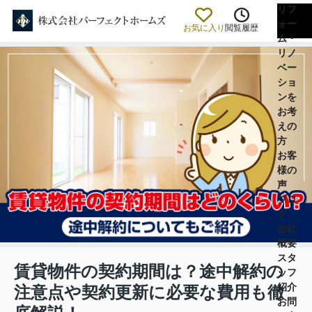
リフ
ォー
お気に入り
閲覧履歴
ム・
リノ
ベー
ショ
ンを
お考
えの
方
お客
様の
声
ブロ
グ
会社
概要
スタ
賃貸物件の契約期間は？途中解約の
ッフ
紹介
注意点や契約更新に必要な費用も徹
お問