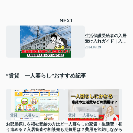
NEXT
生活保護受給者の入居
受け入れガイド｜入居
審査・トラブル回避法
2024.09.29
を徹底解説
”賃貸 一人暮らし”おすすめ記事
賃貸 一人暮らし
賃貸 一人暮らし
お部屋探しを福祉受給の方はど
一人暮らしの家賃・生活費・初
う進める？入居審査や相談先も
期費用は？費用を節約しながら