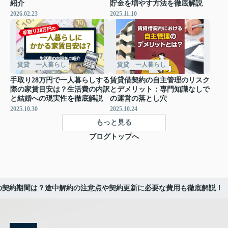
紹介
貯金を増やす方法を徹底解説
2026.02.23
2025.11.10
賃貸 一人暮らし
賃貸 一人暮らし
手取り28万円で一人暮らしする
賃貸借契約の自主管理のリスク
際の家賃目安は？生活費の内訳
とデメリット：専門知識なしで
と結婚への現実性を徹底解説
の運営の落とし穴
2025.10.30
2025.10.24
もっと見る
ブログトップへ
の契約期間は？途中解約の注意点や契約更新に必要な費用も徹底解説！