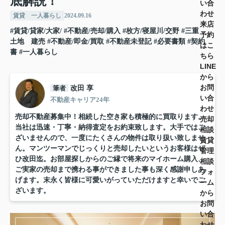
底解説！
い合
わせ
賃貸 一人暮らし
2024.09.16
来店
#賃貸/貸家/大家/
#不動産/売却/購入
#枚方/寝屋川/交野
#三重
予約
土地 建売
#不動産/即金/買取
#不動産未登記
#必要書類
#契約
はこ
書
#一人暮らし
ちら
LINE
から
お問
筆者
改田 享
い合
不動産キャリア24年
わせ
売却不動産募集中！相続した空き家も積極的に買取ります。
売却
当社は迅速・丁寧・納得査定をお約束致します。大手ではご
相談
ざいませんので、一度にたくさんの物件は取り扱い致しませ
賃貸
ん。マンツーマンでじっくりと売却したいというお客様はぜ
管理
ひ改田迄。お部屋探しからのご縁で将来のマイホーム購入、
相談
ご実家の売却まで携わる事ができました事も深く感謝申しあ
フォ
げます。末永く皆様に可愛いがっていただけますと幸いでご
ーム
ざいます。
から
お問
い合
わせ