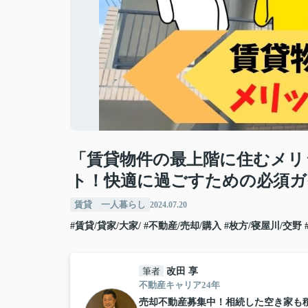
「賃貸物件の最上階に住むメリ
ト！快適に過ごすための必須ガ
賃貸 一人暮らし
2024.07.20
#賃貸/貸家/大家/
#不動産/売却/購入
#枚方/寝屋川/交野
筆者
改田 享
不動産キャリア24年
売却不動産募集中！相続した空き家も