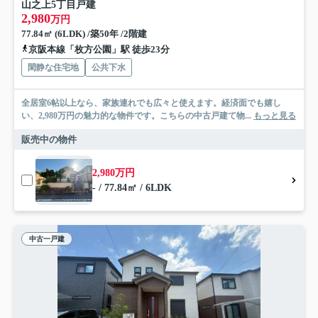
山之上5丁目戸建
2,980
万円
77.84㎡ (6LDK) /築50年 /2階建
京阪本線「枚方公園」駅 徒歩23分
閑静な住宅地
公共下水
全居室6帖以上なら、家族連れでも広々と使えます。経済面でも嬉し
い、2,980万円の魅力的な物件です。こちらの中古戸建て物...
もっと見る
販売中の物件
2,980万円
- / 77.84㎡ / 6LDK
中古一戸建