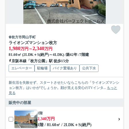
枚方市岡山手町
ライオンズマンション枚方
1,980
2,340
万円～
万円
81.60㎡ (2LDK＋S(納戸)～4LDK) /築42年 /7階建
京阪本線「枚方公園」駅 徒歩15分
エレベーター
駐輪場
バイク置場あり
公共下水
新生活を失敗せず、スタートさせたいならこちらの「ライオンズマンシ
ョン枚方」はいかがでしょうか。顔が見える安心のTVインタ...
もっと
見る
販売中の部屋
1階
2,340万円
1階 / 81.60㎡ / 2LDK＋S(納戸)