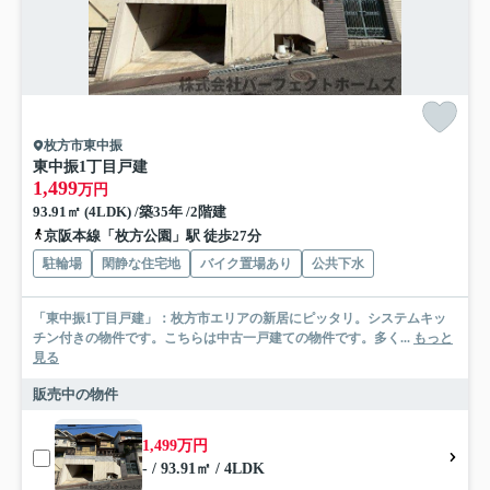
枚方市東中振
東中振1丁目戸建
1,499
万円
93.91㎡ (4LDK) /築35年 /2階建
京阪本線「枚方公園」駅 徒歩27分
駐輪場
閑静な住宅地
バイク置場あり
公共下水
「東中振1丁目戸建」：枚方市エリアの新居にピッタリ。システムキッ
チン付きの物件です。こちらは中古一戸建ての物件です。多く...
もっと
見る
販売中の物件
1,499万円
- / 93.91㎡ / 4LDK