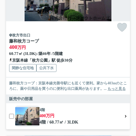
枚方市出口
藤和枚方コープ
400
万円
60.77㎡ (3LDK) /築46年 /5階建
京阪本線「枚方公園」駅 徒歩30分
閑静な住宅地
公共下水
藤和枚方コープ：京阪本線光善寺駅にも近くて便利。家から403mのとこ
ろに、薬や日用品を買うのに便利な出口薬局があります。...
もっと見る
販売中の部屋
4階
400万円
4階 / 60.77㎡ / 3LDK