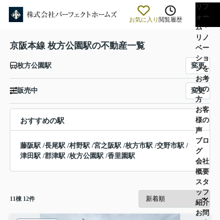
リフ
ォー
お気に入り
閲覧履歴
ム・
リノ
京阪本線 枚方公園駅の不動産一覧
ベー
ショ
変更
枚方公園駅
ンを
お考
えの
変更
販売中
方
お客
様の
おすすめの駅
声
ブロ
藤阪駅
/
長尾駅
/
村野駅
/
宮之阪駅
/
枚方市駅
/
交野市駅
/
グ
津田駅
/
郡津駅
/
枚方公園駅
/
香里園駅
会社
概要
スタ
ッフ
11
棟
12
件
紹介
お問