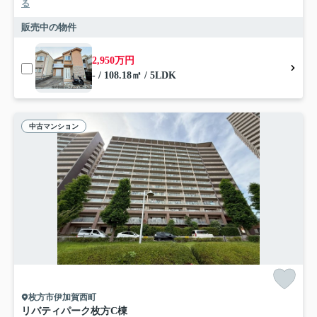
る
販売中の物件
2,950万円
- / 108.18㎡ / 5LDK
中古マンション
枚方市伊加賀西町
リバティパーク枚方C棟