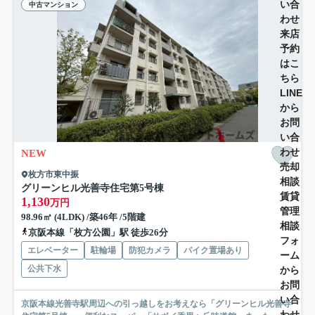
い合
中古マンション
わせ
来店
予約
はこ
ちら
LINE
から
お問
い合
わせ
NEW
売却
枚方市東中振
相談
グリーンヒル光善寺住宅第5号棟
賃貸
1,130
万円
管理
98.96㎡ (4LDK) /築46年 /5階建
相談
京阪本線「枚方公園」駅 徒歩26分
フォ
エレベーター
駐輪場
防犯カメラ
バイク置場あり
ーム
公共下水
から
お問
い合
京阪本線光善寺駅周辺への引っ越しをお考えなら「グリーンヒル光善寺
わせ