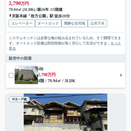
2,790
万円
79.94㎡ (3LDK) /築26年 /15階建
京阪本線「枚方公園」駅 徒歩20分
エレベーター
オートロック
閑静な住宅地
公共下水
システムキッチンは必要な物が組み込まれているため、すぐ調理できま
す。オートロック設備は防犯性能が高く安心して生活ができま...
もっと
見る
販売中の部屋
4階
2,790万円
4階 / 79.94㎡ / 3LDK
中古一戸建