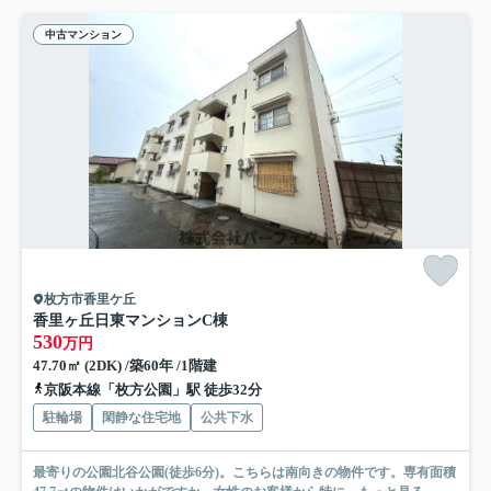
中古マンション
枚方市香里ケ丘
香里ヶ丘日東マンションC棟
530
万円
47.70㎡ (2DK) /築60年 /1階建
京阪本線「枚方公園」駅 徒歩32分
駐輪場
閑静な住宅地
公共下水
最寄りの公園北谷公園(徒歩6分)。こちらは南向きの物件です。専有面積