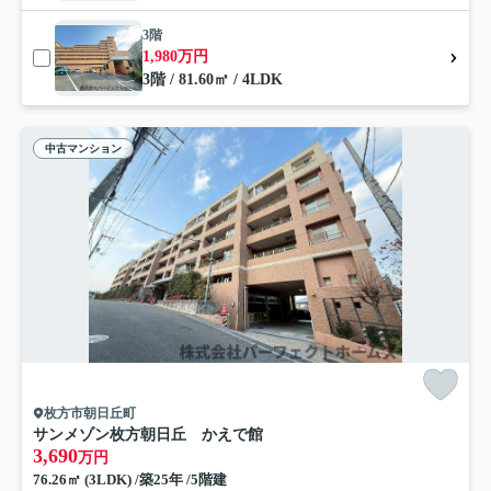
3階
1,980万円
3階 / 81.60㎡ / 4LDK
中古マンション
枚方市朝日丘町
サンメゾン枚方朝日丘 かえで館
3,690
万円
76.26㎡ (3LDK) /築25年 /5階建