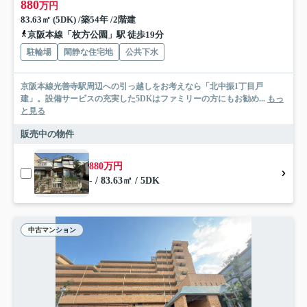
880
万円
83.63㎡ (5DK) /築54年 /2階建
京阪本線「枚方公園」駅 徒歩19分
駐輪場
閑静な住宅地
公共下水
京阪本線光善寺駅周辺への引っ越しをお考えなら「北中振1丁目戸
建」。設備サービスの充実した5DKはファミリーの方にもお勧め...
もっ
と見る
販売中の物件
880万円
- / 83.63㎡ / 5DK
中古マンション