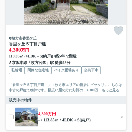
枚方市香里ケ丘
香里ヶ丘５丁目戸建
4,300
万円
113.85㎡ (4LDK＋S(納戸)) /築5年 /2階建
京阪本線「枚方公園」駅 徒歩28分
駐輪場
閑静な住宅地
バイク置場あり
公共下水
「香里ヶ丘５丁目戸建 」：枚方市エリアの新居にピッタリ。こちらは
中古の戸建て物件です。幅広い層の方に好評の、4,300万...
もっと見る
販売中の物件
4,300万円
- / 113.85㎡ / 4LDK＋S(納戸)