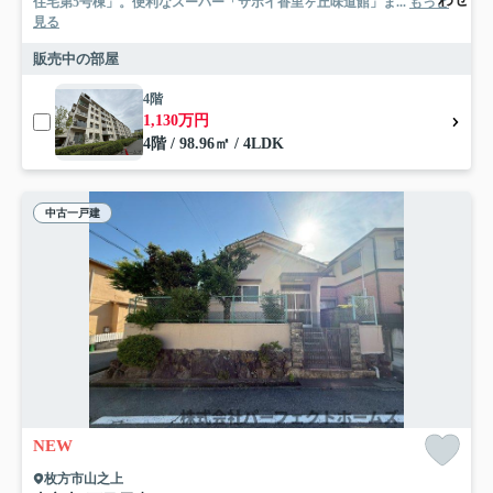
住宅第5号棟」。便利なスーパー「サボイ香里ヶ丘味道館」ま...
もっと
見る
販売中の部屋
4階
1,130万円
4階 / 98.96㎡ / 4LDK
中古一戸建
NEW
枚方市山之上