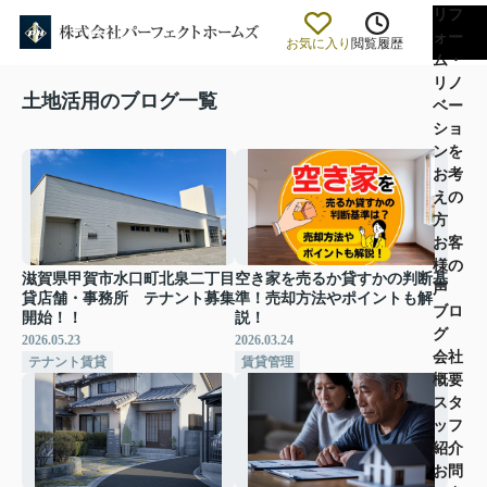
リフ
ォー
お気に入り
閲覧履歴
ム・
リノ
土地活用のブログ一覧
ベー
ショ
ンを
お考
えの
方
お客
様の
滋賀県甲賀市水口町北泉二丁目
空き家を売るか貸すかの判断基
声
貸店舗・事務所 テナント募集
準！売却方法やポイントも解
ブロ
開始！！
説！
グ
2026.05.23
2026.03.24
会社
テナント賃貸
賃貸管理
概要
スタ
ッフ
紹介
お問