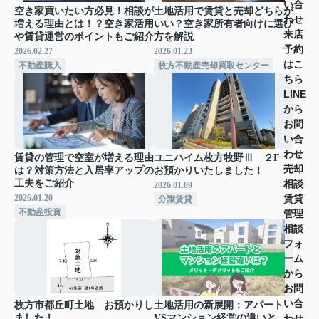
い合
空き家買いたい方必見！相談が
土地活用で賃貸と売却どちらが
わせ
増える理由とは！？空き家活用
いい？空き家所有者向けに選び
来店
や賃貸運営のポイントもご紹介
方を解説
予約
2026.02.27
2026.01.23
はこ
不動産購入
枚方不動産売却買取センター
ちら
LINE
から
お問
い合
わせ
賃貸の管理で空室が増える理由
ユニハイム枚方牧野Ⅲ ２F
売却
は？対策方法と入居率アップの
お預かりいたしました！
相談
工夫をご紹介
2026.01.09
賃貸
2026.01.20
分譲賃貸
不動産投資
管理
相談
フォ
ーム
から
お問
い合
枚方市都丘町土地 お預かりし
土地活用の新展開：アパート
ました！
VSマンション経営の違いと
わせ