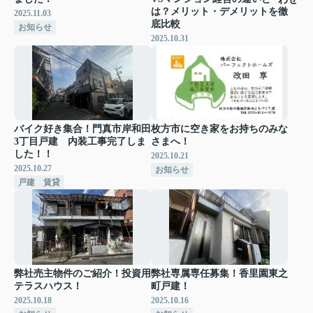
は？メリット・デメリットを徹
2025.11.03
底比較
お知らせ
2025.10.31
バイク好き集合！門真市岸和田
枚方市に空き家をお持ちのみな
3丁目戸建 内装工事完了しま
さまへ！
した！！
2025.10.21
2025.10.27
お知らせ
戸建 賃貸
弊社売主物件のご紹介！投資用
弊社専属専任募集！香里園東之
テラスハウス！
町戸建！
2025.10.18
2025.10.16