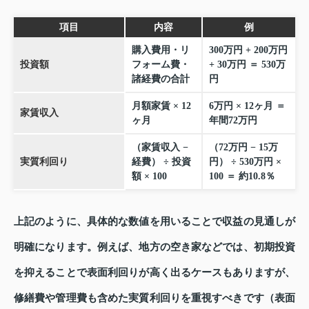
項目
内容
例
購入費用・リ
300万円 + 200万円
投資額
フォーム費・
+ 30万円 ＝ 530万
諸経費の合計
円
月額家賃 × 12
6万円 × 12ヶ月 ＝
家賃収入
ヶ月
年間72万円
（家賃収入 −
（72万円 − 15万
実質利回り
経費） ÷ 投資
円） ÷ 530万円 ×
額 × 100
100 ＝ 約10.8％
上記のように、具体的な数値を用いることで収益の見通しが
明確になります。例えば、地方の空き家などでは、初期投資
を抑えることで表面利回りが高く出るケースもありますが、
修繕費や管理費も含めた実質利回りを重視すべきです（表面