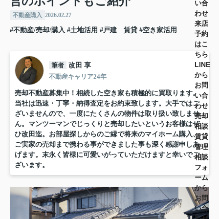
営のポイントもご紹介
い合
わせ
不動産購入
2026.02.27
来店
#不動産/売却/購入
#土地活用
#戸建 賃貸
#空き家活用
予約
はこ
ちら
LINE
筆者
改田 享
から
不動産キャリア24年
お問
売却不動産募集中！相続した空き家も積極的に買取ります。
い合
当社は迅速・丁寧・納得査定をお約束致します。大手ではご
わせ
ざいませんので、一度にたくさんの物件は取り扱い致しませ
売却
ん。マンツーマンでじっくりと売却したいというお客様はぜ
相談
ひ改田迄。お部屋探しからのご縁で将来のマイホーム購入、
賃貸
ご実家の売却まで携わる事ができました事も深く感謝申しあ
管理
げます。末永く皆様に可愛いがっていただけますと幸いでご
相談
ざいます。
フォ
ーム
から
お問
い合
わせ