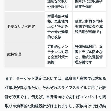
適切な間取り
族向けには収納や
や設備を設計
耐震を強化
耐震補強や断
熱、気密性向
耐震と断熱を同時
必要なリノベ内容
上などを組み
実施で補助金や減
合わせた効率
税活用が可能です
的な改修
定期的なメン
設備故障対応、近
テナンス対応
隣トラブル防止な
維持管理
と空室対策の
ど、継続的運営管
実施
理が鍵です
まず、ターゲット選定においては、単身者と家族では求める
住環境が異なるため、それぞれのライフスタイルに応じた設
計が必要です。例えば、単身者向けであればコンパクトな間
取りや効率的な動線設計が好まれますし、家族向けでは収納