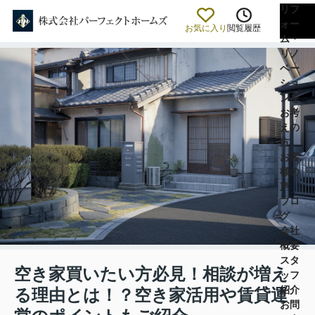
リフ
ォー
お気に入り
閲覧履歴
ム・
リノ
ベー
ショ
ンを
お考
えの
方
お客
様の
声
ブロ
グ
会社
概要
スタ
空き家買いたい方必見！相談が増え
ッフ
紹介
る理由とは！？空き家活用や賃貸運
お問