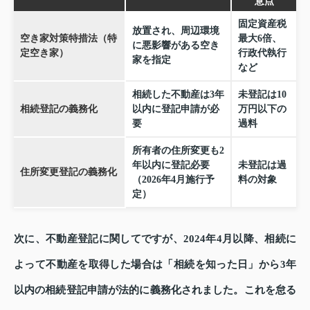
意点
固定資産税
放置され、周辺環境
空き家対策特措法（特
最大6倍、
に悪影響がある空き
定空き家）
行政代執行
家を指定
など
相続した不動産は3年
未登記は10
相続登記の義務化
以内に登記申請が必
万円以下の
要
過料
所有者の住所変更も2
年以内に登記必要
未登記は過
住所変更登記の義務化
（2026年4月施行予
料の対象
定）
次に、不動産登記に関してですが、2024年4月以降、相続に
よって不動産を取得した場合は「相続を知った日」から3年
以内の相続登記申請が法的に義務化されました。これを怠る