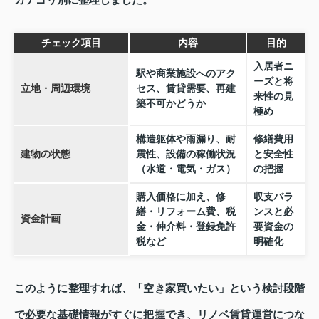
カテゴリ別に整理しました。
チェック項目
内容
目的
入居者ニ
駅や商業施設へのアク
ーズと将
立地・周辺環境
セス、賃貸需要、再建
来性の見
築不可かどうか
極め
構造躯体や雨漏り、耐
修繕費用
建物の状態
震性、設備の稼働状況
と安全性
（水道・電気・ガス）
の把握
購入価格に加え、修
収支バラ
繕・リフォーム費、税
ンスと必
資金計画
金・仲介料・登録免許
要資金の
税など
明確化
このように整理すれば、「空き家買いたい」という検討段階
で必要な基礎情報がすぐに把握でき、リノベ賃貸運営につな