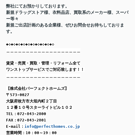
弊社にてお預かりしております。
新規ドラッグストア様、衣料品店、買取系のメーカー様、スーパ
ー等々
新規ご出店計画のある企業様、ぜひお問合せお待ちしておりま
す。
◆◇◆◇◆◇◆◇◆◇◆◇◆◇◆◇◆◇◆◇
＿＿＿＿＿＿＿＿＿＿＿＿＿＿＿＿＿＿＿
賃貸・売買・買取・管理・リフォーム全て
ワンストップサービスでご対応致します！！
＿＿＿＿＿＿＿＿＿＿＿＿＿＿＿＿＿＿＿
【株式会社パーフェクトホームズ】
〒573-0027
大阪府枚方市大垣内町２丁目
１２番１０号スターライトビル１０２
TEL：072-843-2800
FAX：072-843-2801
E-mail：
info@perfecthomes.co.jp
営業時間：10：00～19：00