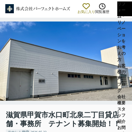
リフ
ォー
お気に入り
閲覧履歴
ム・
リノ
ベー
ショ
ンを
お考
えの
方
お客
様の
声
ブロ
グ
会社
概要
スタ
滋賀県甲賀市水口町北泉二丁目貸店
ッフ
紹介
舗・事務所 テナント募集開始！！
お問