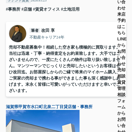
テナント賃貸
2026.05.23
い合
わせ
#事務所
#店舗
#賃貸オフィス
#土地活用
来店
予約
はこ
筆者
改田 享
ちら
不動産キャリア24年
LINE
から
売却不動産募集中！相続した空き家も積極的に買取ります。
お問
当社は迅速・丁寧・納得査定をお約束致します。大手ではご
い合
ざいませんので、一度にたくさんの物件は取り扱い致しませ
わせ
ん。マンツーマンでじっくりと売却したいというお客様はぜ
売却
ひ改田迄。お部屋探しからのご縁で将来のマイホーム購入、
相談
ご実家の売却まで携わる事ができました事も深く感謝申しあ
賃貸
げます。末永く皆様に可愛いがっていただけますと幸いでご
管理
ざいます。
相談
フォ
ーム
滋賀県甲賀市水口町北泉二丁目貸店舗・事務所
から
お問
い合
わせ