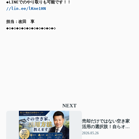
◆LINEでのやり取りも可能です！！
//lin.ee/lKne1HN
担当：改田 享
◆◇◆◇◆◇◆◇◆◇◆◇◆◇◆◇◆◇◆◇
NEXT
売却だけではない空き家
活用の選択肢！自らオー
ナーで客付から賃貸管理
2026.05.26
までパーフェクトホーム