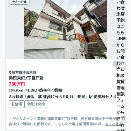
い合
中古一戸建
わせ
来店
予約
はこ
ちら
LINE
から
お問
い合
わせ
売却
枚方市津田東町
相談
津田東町3丁目戸建
賃貸
780
万円
管理
104.95㎡ (4LDK) /築46年 /3階建
相談
片町線「藤阪」駅 徒歩17分
片町線「長尾」駅 徒歩29分
片町線「津田」駅 徒歩27分
フォ
駐輪場
個別浄化槽
ーム
から
お問
こだわりポイント満載の津田東町3丁目戸建。枚方市立津田中学校が徒
歩16分で通学にも便利です。こちらの土地は前面道路6m以...
もっと見る
い合
わせ