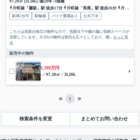
97.20㎡ (3LDK) /築28年 /3階建
片町線「藤阪」駅 徒歩17分
片町線「長尾」駅 徒歩26分
片町線「津田」駅 徒歩31分
駐車2台可
駐輪場
バイク置場あり
公共下水
こちらは洗面台独立の物件なので、洗面台下や鏡の脇に収納スペースが
充実しています。3LDKの物件は室内も広々としており、開...
もっと見
る
販売中の物件
1,599万円
- / 97.20㎡ / 3LDK
1
検索条件を変更
まとめてお問い合わせ