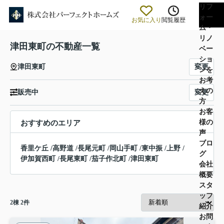
リフ
ォー
お気に入り
閲覧履歴
ム・
リノ
津田東町の不動産一覧
ベー
ショ
変更
津田東町
ンを
お考
えの
変更
販売中
方
お客
様の
おすすめのエリア
声
ブロ
香里ケ丘
/
高野道
/
長尾元町
/
岡山手町
/
東中振
/
上野
/
グ
伊加賀西町
/
長尾東町
/
茄子作北町
/
津田東町
会社
概要
スタ
ッフ
2
棟
2
件
紹介
お問