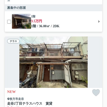
募集中の部屋
1階
3.5万円
1階 / 36.00㎡ / 2DK
テラス
NEW
枚方市走谷
走谷2丁目テラスハウス 賃貸