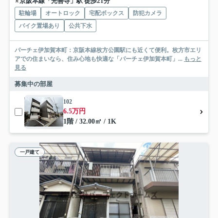
京阪本線「光善寺」駅 徒歩21分
駐輪場
オートロック
宅配ボックス
防犯カメラ
バイク置場あり
公共下水
パーチェ伊加賀本町：京阪本線枚方公園駅にも近くて便利。枚方市エリ
アでの住まいなら、住み心地も快適な「パーチェ伊加賀本町」...
もっと
見る
募集中の部屋
102
6.5万円
1階 / 32.00㎡ / 1K
一戸建て