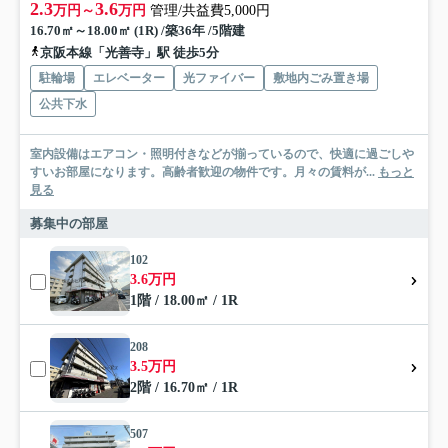
2.3
3.6
万円～
万円
管理/共益費5,000円
16.70㎡～18.00㎡ (1R) /築36年 /5階建
京阪本線「光善寺」駅 徒歩5分
駐輪場
エレベーター
光ファイバー
敷地内ごみ置き場
公共下水
室内設備はエアコン・照明付きなどが揃っているので、快適に過ごしや
すいお部屋になります。高齢者歓迎の物件です。月々の賃料が...
もっと
見る
募集中の部屋
102
3.6万円
1階 / 18.00㎡ / 1R
208
3.5万円
2階 / 16.70㎡ / 1R
507