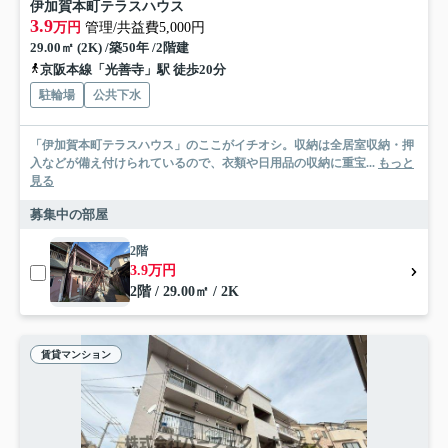
伊加賀本町テラスハウス
3.9
万円
管理/共益費5,000円
29.00㎡ (2K) /築50年 /2階建
京阪本線「光善寺」駅 徒歩20分
駐輪場
公共下水
「伊加賀本町テラスハウス」のここがイチオシ。収納は全居室収納・押
入などが備え付けられているので、衣類や日用品の収納に重宝...
もっと
見る
募集中の部屋
2階
3.9万円
2階 / 29.00㎡ / 2K
賃貸マンション