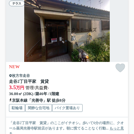
テラス
NEW
枚方市走谷
走谷2丁目平家 賃貸
3.5
万円
管理/共益費-
36.00㎡ (2DK) /築46年 /1階建
京阪本線「光善寺」駅 徒歩8分
駐輪場
閑静な住宅地
バイク置場あり
「走谷2丁目平家 賃貸」のここがイチオシ。歩いて6分の場所に、クオ
ール薬局光善寺駅前店があります。朝に慌てることなく行動...
もっと見
る