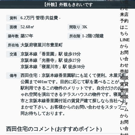
い合
【外観】外観もきれいです
わせ
来店
6.2万円 管理/共益費 -
賃料
予約
はこ
52.68㎡
3K
面積
間取り
ちら
築57年
1-2階/2階建
築年数
所在階
LINE
大阪府
寝屋川市
豊里町
所在地
から
お問
京阪本線
「
香里園
」駅 徒歩19分
交通
い合
京阪本線
「
光善寺
」駅 徒歩27分
わせ
京阪本線
「
寝屋川市
」駅 徒歩38分
売却
西田住宅：京阪本線香里園駅にも近くて便利。木屋元町
備考
相談
公園まで401mです。目的に応じて駅を選べることが、2
賃貸
駅利用できるこの物件のメリットです。自分だけのおし
管理
ゃれ空間を演出できるテラスハウスの物件です。寝屋川
相談
市と京阪本線香里園付近の賃貸戸建て探しなら当社へお
フォ
まかせ下さい。お客様からのお問い合わせをスタッフ一
ーム
同お待ちしております。
から
お問
い合
西田住宅のコメント(おすすめポイント)
わせ