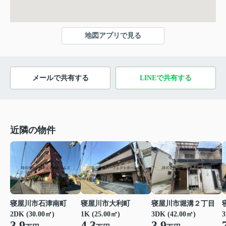
地図アプリで見る
メールで共有する
LINEで共有する
近隣の物件
寝屋川市石津南町
寝屋川市大利町
寝屋川市堀溝２丁目
2DK (30.00㎡)
1K (25.00㎡)
3DK (42.00㎡)
3
3.9
4.3
3.9