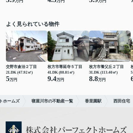
万円
万円
万円
よく見られている物件
交野市倉治２丁目
枚方市尊延寺５丁目
枚方市養父丘２丁目
2LDK (47.92㎡)
4LDK (88.81㎡)
3LDK (113.40㎡)
5
5
9.4
8.8
万円
万円
万円
トホームズ
寝屋川市の不動産一覧
香里園駅
西田住宅