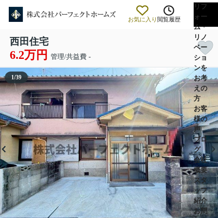
リフ
ォー
お気に入り
閲覧履歴
ム・
リノ
西田住宅
ベー
6.2万円
管理/共益費 -
ショ
ンを
1
/
39
お考
えの
方
お客
様の
声
ブロ
グ
会社
概要
スタ
ッフ
紹介
お問