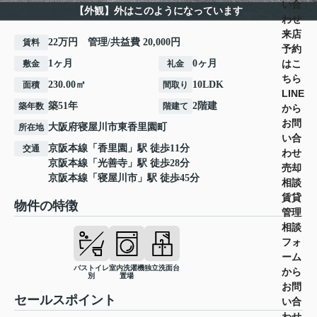
い合
【外観】外はこのようになっています
わせ
来店
22万円 管理/共益費 20,000円
賃料
予約
はこ
1ヶ月
0ヶ月
敷金
礼金
ちら
230.00㎡
10LDK
面積
間取り
LINE
築51年
2階建
築年数
階建て
から
お問
大阪府
寝屋川市
東香里園町
所在地
い合
京阪本線
「
香里園
」駅 徒歩11分
交通
わせ
京阪本線
「
光善寺
」駅 徒歩28分
売却
京阪本線
「
寝屋川市
」駅 徒歩45分
相談
賃貸
物件の特徴
管理
相談
フォ
ーム
バストイレ
室内洗濯機
独立洗面台
から
別
置場
お問
セールスポイント
い合
わせ