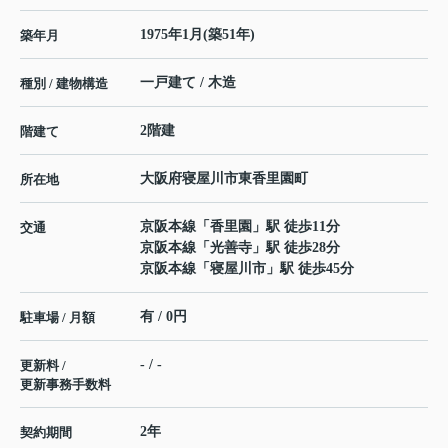
1975年1月(築51年)
築年月
一戸建て / 木造
種別 / 建物構造
2階建
階建て
大阪府
寝屋川市
東香里園町
所在地
京阪本線
「
香里園
」駅 徒歩11分
交通
京阪本線
「
光善寺
」駅 徒歩28分
京阪本線
「
寝屋川市
」駅 徒歩45分
有 / 0円
駐車場 / 月額
- / -
更新料 /
更新事務手数料
2年
契約期間