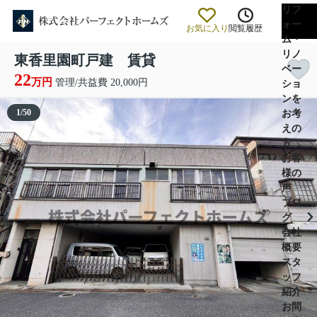
リフ
ォー
お気に入り
閲覧履歴
ム・
リノ
東香里園町戸建 賃貸
ベー
22
万円
管理/共益費 20,000円
ショ
ンを
1
/
50
お考
えの
方
お客
様の
声
ブロ
グ
会社
概要
スタ
ッフ
紹介
お問