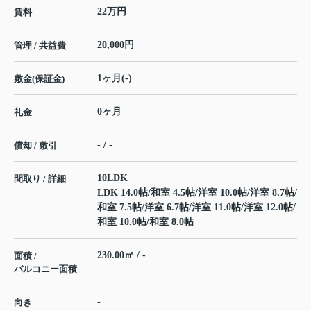
22万円
賃料
20,000円
管理 / 共益費
1ヶ月(-)
敷金(保証金)
0ヶ月
礼金
- / -
償却 / 敷引
10LDK
間取り / 詳細
LDK 14.0帖
/
和室 4.5帖
/
洋室 10.0帖
/
洋室 8.7帖
/
和室 7.5帖
/
洋室 6.7帖
/
洋室 11.0帖
/
洋室 12.0帖
/
和室 10.0帖
/
和室 8.0帖
230.00㎡ / -
面積 /
バルコニー面積
-
向き