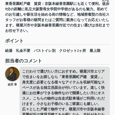
東香里園町戸建 賃貸：京阪本線香里園駅にも近くて便利。徒歩
9分の距離に私立大阪聖母女学院中学校があるのも魅力。初めて
のお引越しや新生活を始める街の情報など、地域密着型の当社ス
タッフがお客様の疑問またはご質問に親身になってお応えいたし
ます。寝屋川市や京阪本線香里園付近での住まい選びは当社まで
お任せ下さい。
ポイント
給湯
礼金不要
バストイレ別
クロゼット2ヶ所
最上階
担当者のコメント
こだわりで選びたい方におすすめ。寝屋川市エリア
で住まいをお探しなら「東香里園町戸建 賃貸」。
身支度に必要となる様々なアイテムを収納可能なス
改田 享
ペースがある独立洗面台が付いています。楽しく快
適にお仕事ができる物件なので開業したい方にオス
スメ。こちらの物件は自走式駐車場がご利用いただ
けます。小さなお子様のいるご家庭にも嬉しい、
広々とした戸建て物件です。寝屋川市や京阪本線香
里園付近の賃貸戸建てをお探しなら、当社があなた