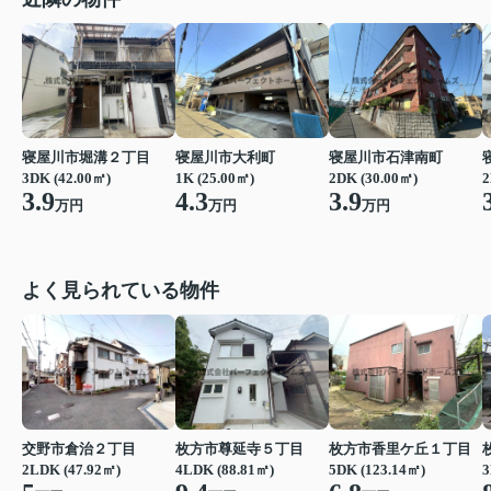
寝屋川市堀溝２丁目
寝屋川市大利町
寝屋川市石津南町
3DK (42.00㎡)
1K (25.00㎡)
2DK (30.00㎡)
2
3.9
4.3
3.9
万円
万円
万円
よく見られている物件
交野市倉治２丁目
枚方市尊延寺５丁目
枚方市香里ケ丘１丁目
2LDK (47.92㎡)
4LDK (88.81㎡)
5DK (123.14㎡)
3