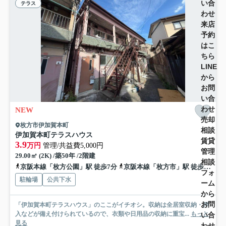
い合
テラス
わせ
来店
予約
はこ
ちら
LINE
から
お問
い合
わせ
NEW
売却
枚方市伊加賀本町
相談
伊加賀本町テラスハウス
賃貸
3.9
万円
管理/共益費5,000円
管理
29.00㎡ (2K) /築50年 /2階建
相談
京阪本線「枚方公園」駅 徒歩7分
京阪本線「枚方市」駅 徒歩20分
フォ
駐輪場
公共下水
ーム
から
お問
「伊加賀本町テラスハウス」のここがイチオシ。収納は全居室収納・押
入などが備え付けられているので、衣類や日用品の収納に重宝...
もっと
い合
見る
わせ