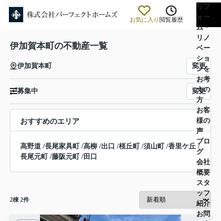
リフ
ォー
お気に入り
閲覧履歴
ム・
リノ
伊加賀本町の不動産一覧
ベー
ショ
変更
伊加賀本町
ンを
お考
えの
変更
募集中
方
お客
様の
おすすめのエリア
声
ブロ
高野道
/
長尾家具町
/
高柳
/
出口
/
桜丘町
/
須山町
/
香里ケ丘
/
グ
長尾元町
/
藤阪元町
/
田口
会社
概要
スタ
ッフ
2
棟
2
件
紹介
お問