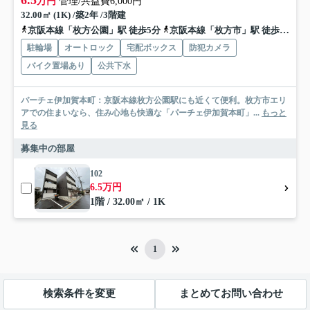
万円
管理/共益費6,000円
32.00㎡ (1K) /築2年 /3階建
京阪本線「枚方公園」駅 徒歩5分
京阪本線「枚方市」駅 徒歩19分
駐輪場
オートロック
宅配ボックス
防犯カメラ
バイク置場あり
公共下水
パーチェ伊加賀本町：京阪本線枚方公園駅にも近くて便利。枚方市エリ
アでの住まいなら、住み心地も快適な「パーチェ伊加賀本町」...
もっと
見る
募集中の部屋
102
6.5万円
1階 / 32.00㎡ / 1K
1
検索条件を変更
まとめてお問い合わせ