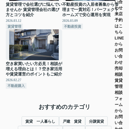
い合
賃貸管理で会社選びに悩んでい
不動産投資の入居者募集から管
わせ
ませんか 賃貸管理会社の選び
理まで一貫対応！パーフェクト
来店
方とコツを紹介
ホームズで安心運用を実現
予約
2026.03.12
2026.03.09
はこ
賃貸管理
不動産投資
ちら
LINE
から
お問
い合
わせ
空き家買いたい方必見！相談が
売却
増える理由とは！？空き家活用
相談
や賃貸運営のポイントもご紹介
賃貸
2026.02.27
不動産購入
管理
相談
フォ
ーム
おすすめのカテゴリ
から
お問
賃貸 一人暮らし
戸建 賃貸
分譲賃貸
い合
わせ