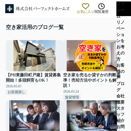
リフ
ォー
お気に入り
閲覧履歴
ム・
リノ
空き家活用のブログ一覧
ベー
ショ
ンを
お考
えの
方
お客
様の
【PH東藤田町戸建】賃貸募集
空き家を売るか貸すかの判断基
声
開始！多頭飼育もOK！
準！売却方法やポイントも解
ブロ
説！
2026.05.07
グ
2026.03.24
お部屋探し
会社
賃貸管理
概要
スタ
ッフ
紹介
お問