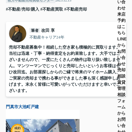
枚方不動産売却買取センター
2025.12.13
い合
わせ
#不動産/売却/購入
#不動産買取
#不動産売却
来店
予約
はこ
筆者
改田 享
ちら
不動産キャリア24年
LINE
から
売却不動産募集中！相続した空き家も積極的に買取ります。
お問
当社は迅速・丁寧・納得査定をお約束致します。大手ではご
い合
ざいませんので、一度にたくさんの物件は取り扱い致しませ
わせ
ん。マンツーマンでじっくりと売却したいというお客様はぜ
売却
ひ改田迄。お部屋探しからのご縁で将来のマイホーム購入、
相談
ご実家の売却まで携わる事ができました事も深く感謝申しあ
賃貸
げます。末永く皆様に可愛いがっていただけますと幸いでご
管理
ざいます。
相談
フォ
ーム
門真市大池町戸建
から
お問
い合
わせ