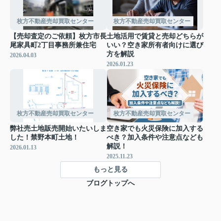
枚方不動産売却買取センター
枚方不動産売却買取センター
【売却査定のご依頼】枚方市長
土地活用で賃貸と売却どちらが
尾家具町2丁目事務所兼住宅
いい？空き家所有者向けに選び
方を解説
2026.04.03
2026.01.23
枚方不動産売却買取センター
枚方不動産売却買取センター
弊社売土地販売開始いたいしま
空き家でも火災保険に加入する
した！禁野本町土地！
べき？加入条件や注意点なども
解説！
2026.01.13
2025.11.23
もっと見る
ブログトップへ