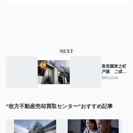
NEXT
香里園東之町
戸建 ご成約
となりまし
2025.12.14
た！
”枚方不動産売却買取センター”おすすめ記事