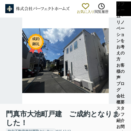
リフ
ォー
お気に入り
閲覧履歴
ム・
リノ
ベー
ショ
ンを
お考
えの
方
お客
様の
声
ブロ
グ
会社
概要
スタ
門真市大池町戸建 ご成約となりま
ッフ
紹介
した！
お問