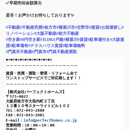
✅早期売却金額算出
是非！お声かけお待ちしております✨
#不動産
#不動産売買
#枚方市
#寝屋川市
#交野市
#賃貸
#お部屋探し
#
リノベーション
#大阪不動産
#枚方不動産
#空き家
#0円空き家
#3LDK
#戸建
#寝屋川
#賃貸
#駐車場付き
#大阪賃
貸
#駐車場有
#テラスハウス賃貸
#駐車場無料
#門真市不動産
#門真市
#門真不動産買取
◆◇◆◇◆◇◆◇◆◇◆◇◆◇◆◇◆◇◆◇
＿＿＿＿＿＿＿＿＿＿＿＿＿＿＿＿＿＿＿
賃貸・売買・買取・管理・リフォーム全て
ワンストップサービスでご対応致します！！
＿＿＿＿＿＿＿＿＿＿＿＿＿＿＿＿＿＿＿
【株式会社パーフェクトホームズ】
〒573-0027
大阪府枚方市大垣内町２丁目
１２番１０号スターライトビル１０２
TEL：072-843-2800
FAX：072-843-2801
E-mail：
info@perfecthomes.co.jp
営業時間：10：00～19：00
定休日 ：水曜日