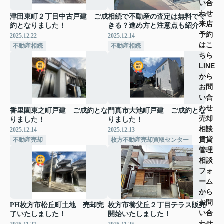
い合
わせ
津田東町２丁目中古戸建 ご成
相続で不動産の査定は無料でで
来店
約となりました！
きる？進め方と注意点も紹介
予約
2025.12.22
2025.12.14
はこ
不動産相続
不動産相続
ちら
LINE
から
お問
い合
わせ
香里園東之町戸建 ご成約とな
門真市大池町戸建 ご成約とな
売却
りました！
りました！
相談
2025.12.14
2025.12.13
賃貸
不動産売却
枚方不動産売却買取センター
管理
相談
フォ
ーム
から
お問
PH枚方市松丘町土地 売却完
枚方市養父丘２丁目テラス販売
い合
了いたしました！
開始いたしました！
わせ