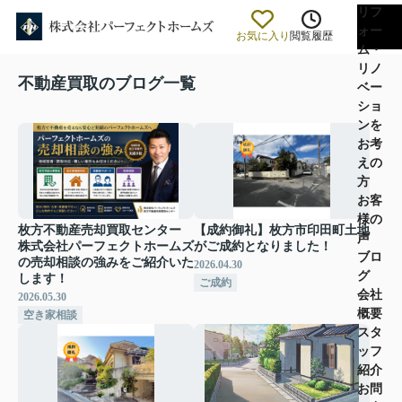
リフ
ォー
お気に入り
閲覧履歴
ム・
リノ
不動産買取のブログ一覧
ベー
ショ
ンを
お考
えの
方
お客
様の
枚方不動産売却買取センター
【成約御礼】枚方市印田町土地
声
株式会社パーフェクトホームズ
がご成約となりました！
ブロ
の売却相談の強みをご紹介いた
2026.04.30
グ
します！
ご成約
会社
2026.05.30
概要
空き家相談
スタ
ッフ
紹介
お問