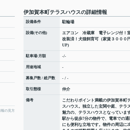
伊加賀本町テラスハウスの詳細情報
設備条件
駐輪場
設備(その他)
エアコン 冷蔵庫 電子レンジ付！
改装済！犬猫飼育可（家賃３０００
UP)
駐車場/月額
-/-
用途地域
-
募集戸数 / 総戸数
- / -
取引態様
仲介
備考
こだわりポイント満載の伊加賀本町
スハウス。独立した玄関や庭、テラ
情報の見方
魅力の、テラスハウスとなっていま
駅から徒歩7分の物件で、電車での通
にも便利な立地です。物件の周辺に2