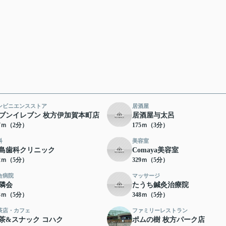
ンビニエンスストア
居酒屋
ブンイレブン 枚方伊加賀本町店
居酒屋与太呂
37ｍ（2分）
175ｍ（3分）
科
美容室
島歯科クリニック
Comaya美容室
22ｍ（5分）
329ｍ（5分）
合病院
マッサージ
隣会
たうち鍼灸治療院
43ｍ（5分）
348ｍ（5分）
茶店・カフェ
ファミリーレストラン
茶&スナック コハク
ポムの樹 枚方パーク店