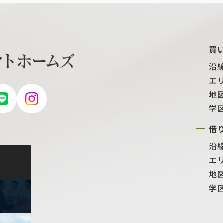
買
沿
エ
地
学
借
沿
エ
せ
地
学