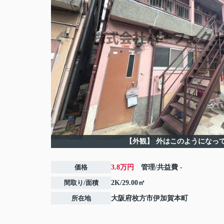
【外観】
外はこのようになっ
価格
3.8万円
管理/共益費
-
間取り/面積
2K/29.00㎡
所在地
大阪府
枚方市
伊加賀本町