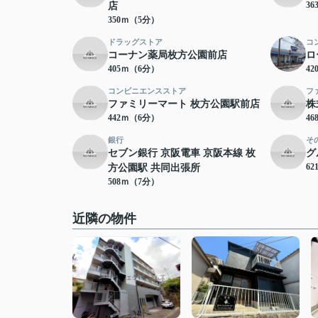
3
店
350ｍ（5分）
ドラッグストア
コ
コーナン薬局枚方公園前店
ロ
405ｍ（6分）
4
コンビニエンスストア
フ
ファミリーマート 枚方公園駅前店
株
442ｍ（6分）
4
銀行
そ
セブン銀行 京阪電車 京阪本線 枚
グ
6
方公園駅 共同出張所
508ｍ（7分）
近隣の物件