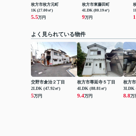
枚方市枚方元町
枚方市東藤田町
1K (27.00㎡)
4LDK (80.19㎡)
1
5.5
9
1
万円
万円
よく見られている物件
交野市倉治２丁目
枚方市尊延寺５丁目
枚方市
2LDK (47.92㎡)
4LDK (88.81㎡)
3LDK 
5
9.4
8.8
万円
万円
万