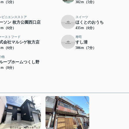
63ｍ（5分）
382ｍ（5分）
ンビニエンスストア
スイーツ
ーソン 枚方公園西口店
ほくとのおうち
20ｍ（6分）
435ｍ（6分）
ァーストフード
寿司
式会社マルシゲ枚方店
すし清
68ｍ（6分）
506ｍ（7分）
の他
ループホームつくし野
21ｍ（8分）