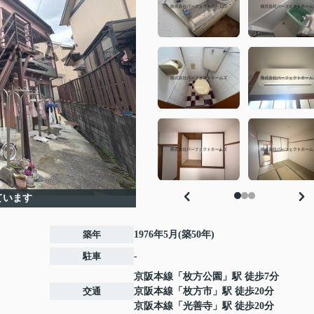
ています
築年
1976年5月(築50年)
駐車
-
京阪本線
「
枚方公園
」駅 徒歩7分
交通
京阪本線
「
枚方市
」駅 徒歩20分
京阪本線
「
光善寺
」駅 徒歩20分