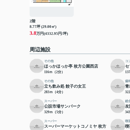
2階
8.77坪 (29.00㎡)
3.8
万円(4332.95円/坪)
周辺施設
その他
コ
ほっかほっか亭 枚方公園西店
セ
116ｍ（2分）
1
その他
歯
立ち飲み処 餃子の女王
青
283ｍ（4分）
3
スーパー
総
公設市場サンパーク
友
329ｍ（5分）
3
スーパー
喫
スーパーマーケットコノミヤ 枚方
喫