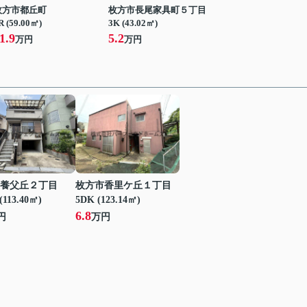
枚方市都丘町
枚方市長尾家具町５丁目
R (59.00㎡)
3K (43.02㎡)
1.9
5.2
万円
万円
養父丘２丁目
枚方市香里ケ丘１丁目
(113.40㎡)
5DK (123.14㎡)
6.8
円
万円