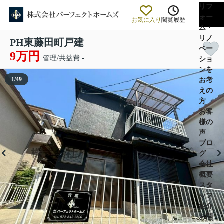
リフ
ォー
お気に入り
閲覧履歴
ム・
リノ
PH東藤田町戸建
ベー
9万円
管理/共益費 -
ショ
ンを
1
/
49
お考
えの
方
お客
様の
声
ブロ
グ
会社
概要
スタ
ッフ
紹介
お問