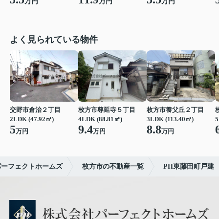
万円
万円
万円
よく見られている物件
交野市倉治２丁目
枚方市尊延寺５丁目
枚方市養父丘２丁目
2LDK (47.92㎡)
4LDK (88.81㎡)
3LDK (113.40㎡)
5
5
9.4
8.8
万円
万円
万円
パーフェクトホームズ
枚方市の不動産一覧
PH東藤田町戸建