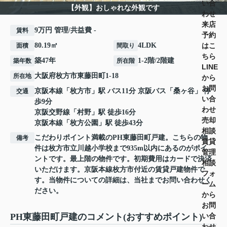
い合
【外観】おしゃれな外観です
わせ
来店
9万円 管理/共益費 -
賃料
予約
はこ
80.19㎡
4LDK
面積
間取り
ちら
築47年
1-2階/2階建
築年数
所在階
LINE
大阪府
枚方市
東藤田町
1-18
所在地
から
お問
京阪本線
「
枚方市
」駅 バス11分 京阪バス「桑ヶ谷」 停
交通
い合
歩9分
わせ
京阪交野線
「
村野
」駅 徒歩16分
売却
京阪本線
「
枚方公園
」駅 徒歩43分
相談
こだわりポイント満載のPH東藤田町戸建。こちらの物
備考
賃貸
件は枚方市立川越小学校まで935m以内にあるのがポイ
管理
ントです。最上階の物件です。初期費用はカードで決済
相談
いただけます。京阪本線枚方市付近の賃貸戸建物件で
フォ
す。当物件についての詳細は、当社までお問い合わせく
ーム
ださい。
から
お問
い合
PH東藤田町戸建のコメント(おすすめポイント)
わせ