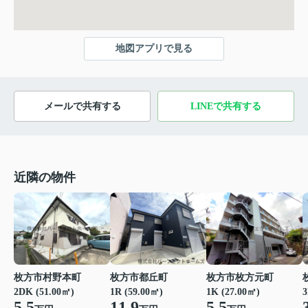
地図アプリで見る
メールで共有する
LINEで共有する
近隣の物件
枚方市都丘町
枚方市枚方元町
枚方市村野本町
1R (59.00㎡)
1K (27.00㎡)
2DK (51.00㎡)
3
11.9
5.5
5.5