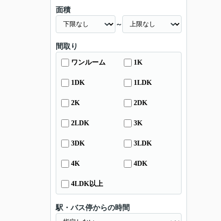
面積
～
間取り
ワンルーム
1K
1DK
1LDK
2K
2DK
2LDK
3K
3DK
3LDK
4K
4DK
4LDK以上
駅・バス停からの時間