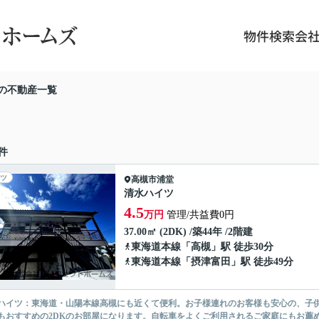
物件検索
会
の不動産一覧
件
ツ
高槻市
浦堂
清水ハイツ
4.5
万円
管理/共益費0円
37.00㎡ (2DK) /築44年 /2階建
東海道本線
「
高槻
」駅 徒歩30分
東海道本線
「
摂津富田
」駅 徒歩49分
ハイツ：東海道・山陽本線高槻にも近くて便利。お子様連れのお客様も安心の、子
もおすすめの2DKのお部屋になります。自転車をよくご利用されるご家庭にもお薦