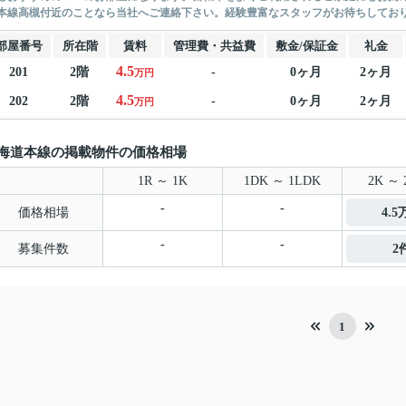
本線高槻付近のことなら当社へご連絡下さい。経験豊富なスタッフがお待ちしてお
部屋番号
所在階
賃料
管理費・共益費
敷金/保証金
礼金
4.5
201
2階
-
0ヶ月
2ヶ月
万円
4.5
202
2階
-
0ヶ月
2ヶ月
万円
海道本線の掲載物件の価格相場
1R ～ 1K
1DK ～ 1LDK
2K ～ 
-
-
価格相場
4.
-
-
募集件数
2
1