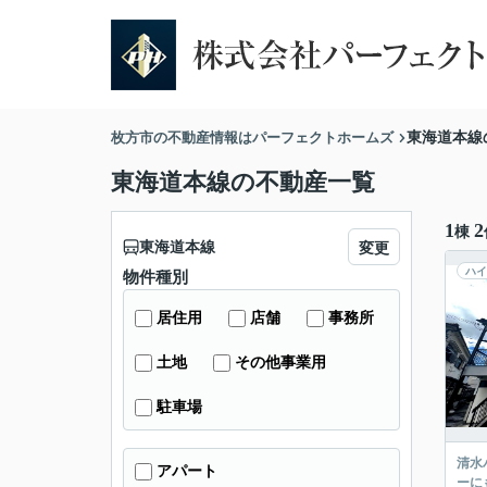
枚方市の不動産情報はパーフェクトホームズ
東海道本線
東海道本線の不動産一覧
1
2
棟
東海道本線
変更
ハイ
物件種別
居住用
店舗
事務所
土地
その他事業用
駐車場
清水
アパート
ーに