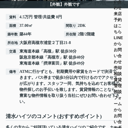
い合
【外観】外観です
わせ
来店
4.5万円 管理/共益費 0円
賃料
予約
はこ
37.00㎡
2DK
面積
間取り
ちら
築44年
2階/2階建
築年数
所在階
LINE
大阪府
高槻市
浦堂
２丁目21-8
所在地
から
お問
東海道本線
「
高槻
」駅 徒歩30分
交通
い合
阪急京都本線
「
高槻市
」駅 徒歩40分
わせ
東海道本線
「
摂津富田
」駅 徒歩49分
売却
ATMに行かずとも、初期費用や家賃をカードで決済で
備考
相談
きます。バス停まで徒歩3分以内で行けるのでアクセス
賃貸
が広がります。スタッフ一同、気持ちを込めてお客様の
管理
物件探しのお手伝いを致します。賃貸情報のことなら、
相談
豊富な物件情報を取り扱う当社にぜひお問い合わせ下さ
フォ
い。
ーム
から
お問
清水ハイツのコメント(おすすめポイント)
い合
多くの方からご好評頂いている清水ハイツのご紹介です。カード
わせ