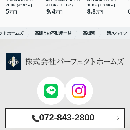
2LDK (47.92㎡)
4LDK (88.81㎡)
3LDK (113.40㎡)
5
5
9.4
8.8
万円
万円
万円
クトホームズ
高槻市の不動産一覧
高槻駅
清水ハイツ
072-843-2800