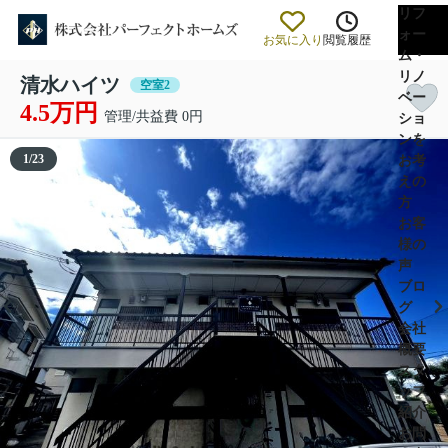
リフ
ォー
お気に入り
閲覧履歴
ム・
リノ
清水ハイツ
空室2
ベー
4.5万円
管理/共益費 0円
ショ
ンを
1
/
23
お考
えの
方
お客
様の
声
ブロ
グ
会社
概要
スタ
ッフ
紹介
お問