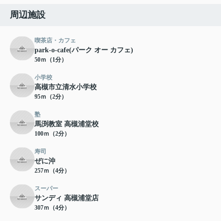
周辺施設
喫茶店・カフェ
park-o-cafe(パーク オー カフェ)
50ｍ（1分）
小学校
高槻市立清水小学校
95ｍ（2分）
塾
馬渕教室 高槻浦堂校
100ｍ（2分）
寿司
ぜに沖
257ｍ（4分）
スーパー
サンディ 高槻浦堂店
307ｍ（4分）