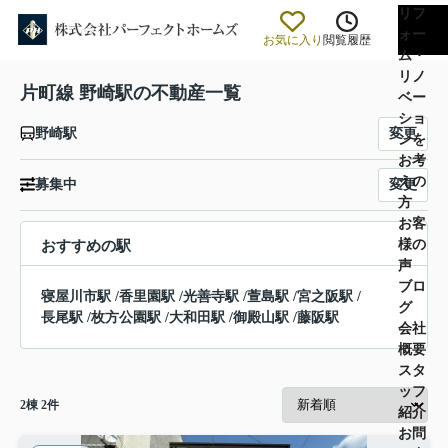
リフ
ォー
お気に入り
閲覧履歴
ム・
リノ
片町線 野崎駅の不動産一覧
ベー
ショ
変更
野崎駅
ンを
お考
えの
変更
募集中
方
お客
様の
おすすめの駅
声
ブロ
寝屋川市駅
/
香里園駅
/
光善寺駅
/
萱島駅
/
宮之阪駅
/
グ
長尾駅
/
枚方公園駅
/
大和田駅
/
御殿山駅
/
藤阪駅
会社
概要
スタ
ッフ
2
棟
2
件
紹介
お問