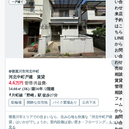
い合
一戸建て
わせ
来店
予約
はこ
ちら
LINE
から
お問
い合
わせ
売却
寝屋川市河北中町
相談
河北中町戸建 賃貸
賃貸
4.6
万円
管理/共益費-
管理
54.66㎡ (3K) /築56年 /2階建
相談
片町線「野崎」駅 徒歩27分
フォ
駐輪場
閑静な住宅地
バイク置場あり
公共下水
ーム
から
お問
寝屋川市エリアでの住まいなら、住み心地も快適な「河北中町戸建 賃
貸」はいかがでしょうか。室内設備は追い焚き・フローリング...
もっと
い合
見る
わせ