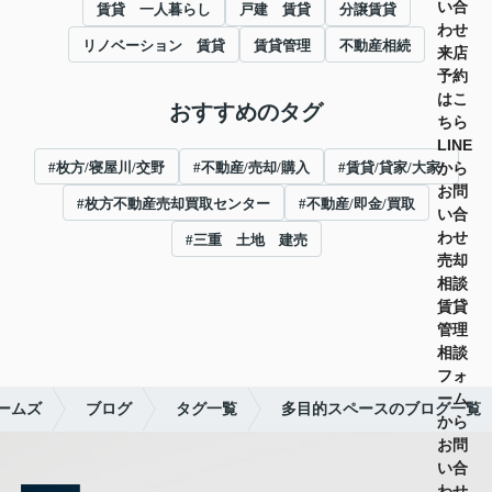
い合
賃貸 一人暮らし
戸建 賃貸
分譲賃貸
わせ
リノベーション 賃貸
賃貸管理
不動産相続
来店
予約
はこ
おすすめのタグ
ちら
LINE
から
#枚方/寝屋川/交野
#不動産/売却/購入
#賃貸/貸家/大家/
お問
#枚方不動産売却買取センター
#不動産/即金/買取
い合
わせ
#三重 土地 建売
売却
相談
賃貸
管理
相談
フォ
ーム
ームズ
ブログ
タグ一覧
多目的スペースのブログ一覧
から
お問
い合
わせ