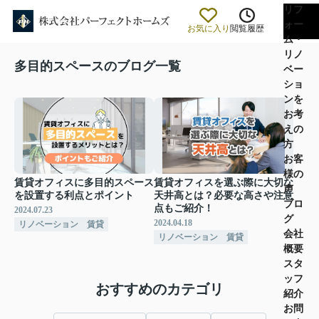
リフ
ォー
お気に入り
閲覧履歴
ム・
リノ
多目的スペースのブログ一覧
ベー
ショ
ンを
お考
えの
方
お客
様の
賃貸オフィスに多目的スペース
賃貸オフィスを選ぶ際に大切な
声
を設置する利点とポイント
天井高とは？必要な高さや注意
ブロ
点もご紹介！
2024.07.23
グ
2024.04.18
リノベーション 賃貸
会社
リノベーション 賃貸
概要
スタ
ッフ
おすすめのカテゴリ
紹介
お問