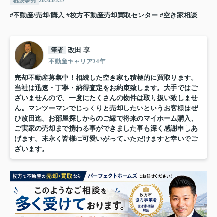
相談事例
2026.05.27
#不動産/売却/購入
#枚方不動産売却買取センター
#空き家相談
筆者
改田 享
不動産キャリア24年
売却不動産募集中！相続した空き家も積極的に買取ります。
当社は迅速・丁寧・納得査定をお約束致します。大手ではご
ざいませんので、一度にたくさんの物件は取り扱い致しませ
ん。マンツーマンでじっくりと売却したいというお客様はぜ
ひ改田迄。お部屋探しからのご縁で将来のマイホーム購入、
ご実家の売却まで携わる事ができました事も深く感謝申しあ
げます。末永く皆様に可愛いがっていただけますと幸いでご
ざいます。