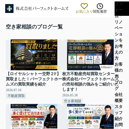
リフ
ォー
お気に入り
閲覧履歴
ム・
リノ
空き家相談のブログ一覧
ベー
ショ
ンを
お考
えの
方
お客
様の
【ロイヤルシャトー交野２F】
枚方不動産売却買取センター
声
買取ました！パーフェクトホー
株式会社パーフェクトホームズ
ブロ
ムズの買取実績を紹介
の売却相談の強みをご紹介いた
グ
します！
2026.07.10
会社
2026.05.30
不動産買取
概要
空き家相談
スタ
ッフ
紹介
お問