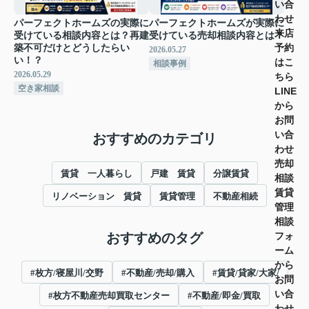
い合
わせ
パーフェクトホームズの実際に
パーフェクトホームズが実際に
来店
受けている相談内容とは？再建
受けている売却相談内容とは？
予約
築不可だけとどうしたらい
2026.05.27
い！？
はこ
相談事例
2026.05.29
ちら
空き家相談
LINE
から
お問
い合
おすすめのカテゴリ
わせ
売却
賃貸 一人暮らし
戸建 賃貸
分譲賃貸
相談
賃貸
リノベーション 賃貸
賃貸管理
不動産相続
管理
相談
おすすめのタグ
フォ
ーム
から
#枚方/寝屋川/交野
#不動産/売却/購入
#賃貸/貸家/大家/
お問
い合
#枚方不動産売却買取センター
#不動産/即金/買取
わせ