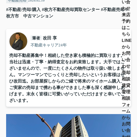
不動産売却
2026.02.10
い合
わせ
#不動産/売却/購入
#枚方不動産売却買取センター
#不動産売却
#
来店
枚方市 中古マンション
予約
はこ
ちら
筆者
改田 享
LINE
不動産キャリア24年
から
お問
売却不動産募集中！相続した空き家も積極的に買取ります。
い合
当社は迅速・丁寧・納得査定をお約束致します。大手ではご
わせ
ざいませんので、一度にたくさんの物件は取り扱い致しませ
売却
ん。マンツーマンでじっくりと売却したいというお客様はぜ
相談
ひ改田迄。お部屋探しからのご縁で将来のマイホーム購入、
賃貸
ご実家の売却まで携わる事ができました事も深く感謝申しあ
管理
げます。末永く皆様に可愛いがっていただけますと幸いでご
相談
ざいます。
フォ
ーム
から
お問
い合
わせ