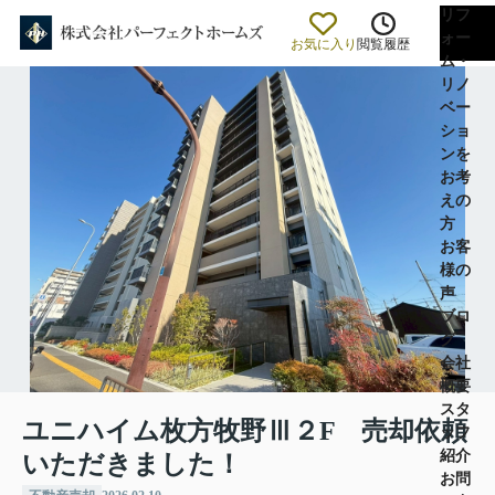
リフ
ォー
お気に入り
閲覧履歴
ム・
リノ
ベー
ショ
ンを
お考
えの
方
お客
様の
声
ブロ
グ
会社
概要
スタ
ユニハイム枚方牧野Ⅲ２F 売却依頼
ッフ
紹介
いただきました！
お問