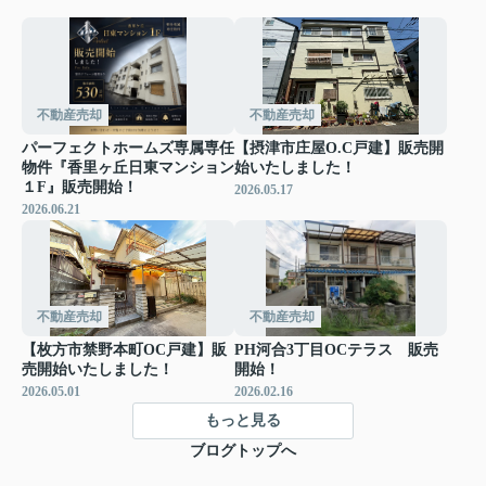
不動産売却
不動産売却
パーフェクトホームズ専属専任
【摂津市庄屋O.C戸建】販売開
物件『香里ヶ丘日東マンション
始いたしました！
１F』販売開始！
2026.05.17
2026.06.21
不動産売却
不動産売却
【枚方市禁野本町OC戸建】販
PH河合3丁目OCテラス 販売
売開始いたしました！
開始！
2026.05.01
2026.02.16
もっと見る
ブログトップへ