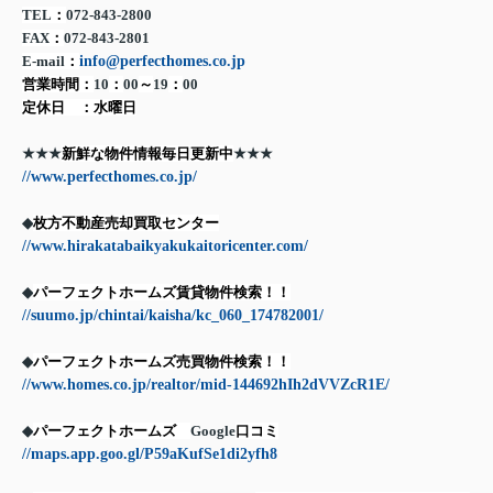
TEL
：
072-843-2800
FAX
：
072-843-2801
E-mail
：
info@perfecthomes.co.jp
営業時間：
10
：
00
～
19
：
00
定休日 ：水曜日
★★★
新鮮な物件情報毎日更新中
★★★
//www.perfecthomes.co.jp/
◆
枚方不動産売却買取センター
//www.hirakatabaikyakukaitoricenter.com/
◆
パーフェクトホームズ賃貸物件検索！！
//suumo.jp/chintai/kaisha/kc_060_174782001/
◆
パーフェクトホームズ売買物件検索！！
//www.homes.co.jp/realtor/mid-144692hIh2dVVZcR1E/
◆
パーフェクトホームズ
Google
口コミ
//maps.app.goo.gl/P59aKufSe1di2yfh8