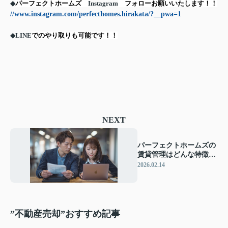
◆
パーフェクトホームズ
Instagram
フォローお願いいたします！！
//www.instagram.com/perfecthomes.hirakata/?__pwa=1
◆
LINE
でのやり取りも可能です！！
NEXT
パーフェクトホームズの
賃貸管理はどんな特徴が
ある？管理会社変更を検
2026.02.14
討する方へポイントを紹
介
”不動産売却”おすすめ記事