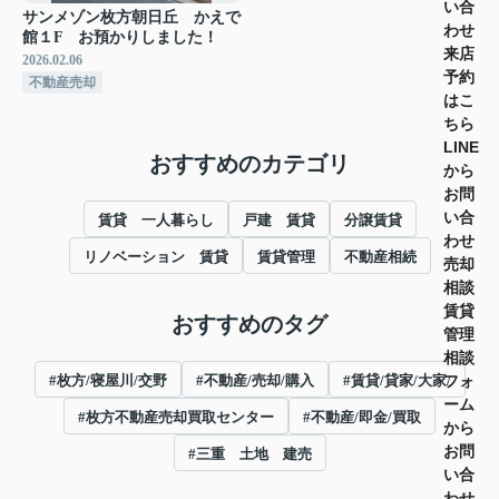
い合
サンメゾン枚方朝日丘 かえで
わせ
館１F お預かりしました！
来店
2026.02.06
予約
不動産売却
はこ
ちら
LINE
おすすめのカテゴリ
から
お問
い合
賃貸 一人暮らし
戸建 賃貸
分譲賃貸
わせ
リノベーション 賃貸
賃貸管理
不動産相続
売却
相談
賃貸
おすすめのタグ
管理
相談
#枚方/寝屋川/交野
#不動産/売却/購入
#賃貸/貸家/大家/
フォ
ーム
#枚方不動産売却買取センター
#不動産/即金/買取
から
お問
#三重 土地 建売
い合
わせ