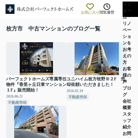
リフ
ォー
お気に入り
閲覧履歴
ム・
リノ
枚方市 中古マンションのブログ一覧
ベー
ショ
ンを
お考
えの
方
お客
様の
パーフェクトホームズ専属専任
ユニハイム枚方牧野Ⅲ２F 売
声
物件『香里ヶ丘日東マンション
却依頼いただきました！
ブロ
１F』販売開始！
2026.02.10
グ
2026.06.21
不動産売却
会社
不動産売却
概要
スタ
ッフ
紹介
お問