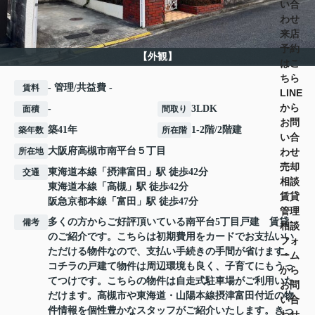
い合
わせ
来店
予約
【外観】
はこ
ちら
- 管理/共益費 -
賃料
LINE
から
-
3LDK
面積
間取り
お問
築41年
1-2階/2階建
築年数
所在階
い合
大阪府
高槻市
南平台
５丁目
わせ
所在地
売却
東海道本線
「
摂津富田
」駅 徒歩42分
交通
相談
東海道本線
「
高槻
」駅 徒歩42分
賃貸
阪急京都本線
「
富田
」駅 徒歩47分
管理
多くの方からご好評頂いている南平台5丁目戸建 賃貸
備考
相談
のご紹介です。こちらは初期費用をカードでお支払いい
フォ
ただける物件なので、支払い手続きの手間が省けます。
ーム
コチラの戸建て物件は周辺環境も良く、子育てにもうっ
から
てつけです。こちらの物件は自走式駐車場がご利用いた
お問
だけます。高槻市や東海道・山陽本線摂津富田付近の物
い合
件情報を個性豊かなスタッフがご紹介いたします。きっ
わせ