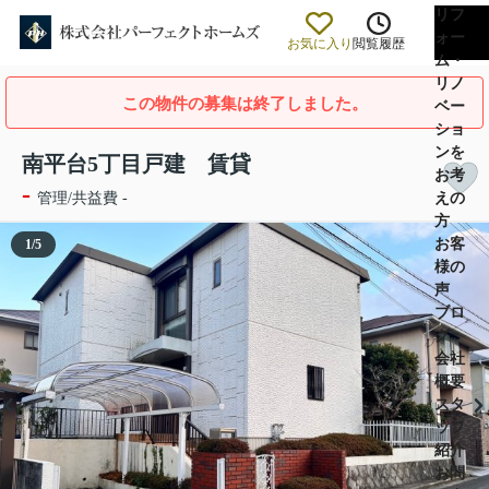
リフ
ォー
お気に入り
閲覧履歴
ム・
リノ
この物件の募集は終了しました。
ベー
ショ
ンを
南平台5丁目戸建 賃貸
お考
-
えの
管理/共益費 -
方
お客
1
/
5
様の
声
ブロ
グ
会社
概要
スタ
ッフ
紹介
お問