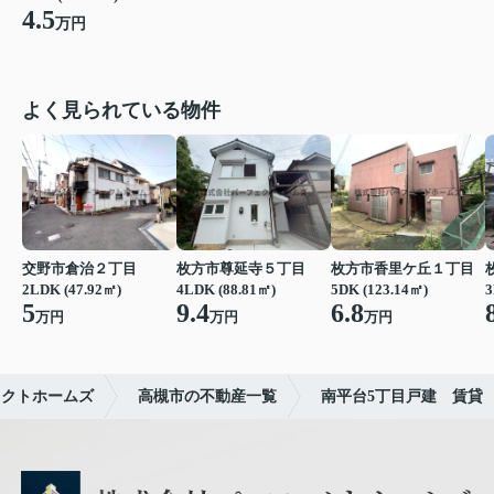
4.5
万円
よく見られている物件
交野市倉治２丁目
枚方市尊延寺５丁目
枚方市香里ケ丘１丁目
2LDK (47.92㎡)
4LDK (88.81㎡)
5DK (123.14㎡)
3
5
9.4
6.8
万円
万円
万円
ェクトホームズ
高槻市の不動産一覧
南平台5丁目戸建 賃貸