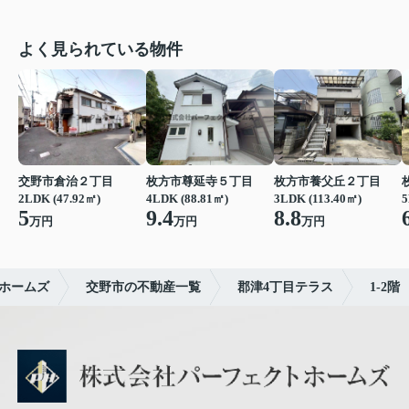
よく見られている物件
交野市倉治２丁目
枚方市尊延寺５丁目
枚方市養父丘２丁目
2LDK (47.92㎡)
4LDK (88.81㎡)
3LDK (113.40㎡)
5
5
9.4
8.8
万円
万円
万円
ホームズ
交野市の不動産一覧
郡津4丁目テラス
1-2階