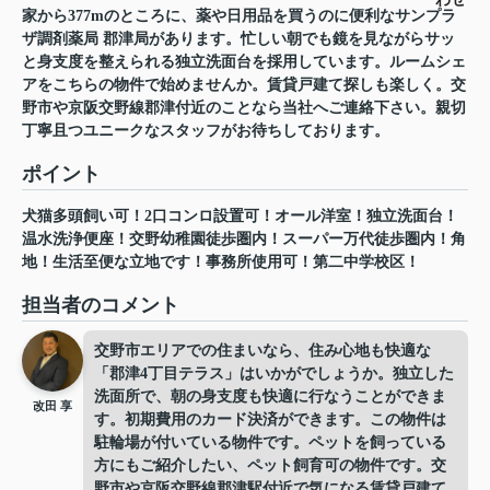
家から377mのところに、薬や日用品を買うのに便利なサンプラ
ザ調剤薬局 郡津局があります。忙しい朝でも鏡を見ながらサッ
と身支度を整えられる独立洗面台を採用しています。ルームシェ
アをこちらの物件で始めませんか。賃貸戸建て探しも楽しく。交
野市や京阪交野線郡津付近のことなら当社へご連絡下さい。親切
丁寧且つユニークなスタッフがお待ちしております。
ポイント
犬猫多頭飼い可！2口コンロ設置可！オール洋室！独立洗面台！
温水洗浄便座！交野幼稚園徒歩圏内！スーパー万代徒歩圏内！角
地！生活至便な立地です！事務所使用可！第二中学校区！
担当者のコメント
交野市エリアでの住まいなら、住み心地も快適な
「郡津4丁目テラス」はいかがでしょうか。独立した
洗面所で、朝の身支度も快適に行なうことができま
改田 享
す。初期費用のカード決済ができます。この物件は
駐輪場が付いている物件です。ペットを飼っている
方にもご紹介したい、ペット飼育可の物件です。交
野市や京阪交野線郡津駅付近で気になる賃貸戸建て