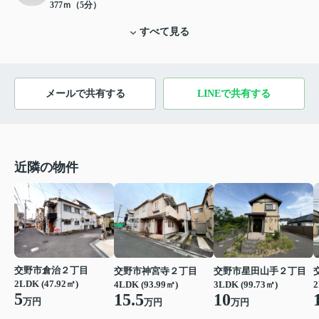
377ｍ（5分）
すべて見る
メールで共有する
LINEで共有する
近隣の物件
交野市倉治２丁目
交野市神宮寺２丁目
交野市星田山手２丁目
2LDK (47.92㎡)
4LDK (93.99㎡)
3LDK (99.73㎡)
2
5
15.5
10
万円
万円
万円