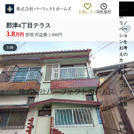
リフ
ォー
お気に入り
閲覧履歴
ム・
リノ
郡津4丁目テラス
ベー
3.8
万円
管理/共益費 2,000円
ショ
ンを
1
/
30
お考
えの
方
お客
様の
声
ブロ
グ
会社
概要
スタ
ッフ
紹介
お問