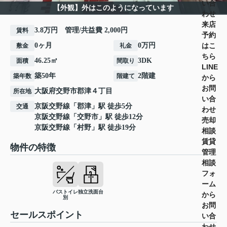
い合
【外観】外はこのようになっています
わせ
来店
3.8万円 管理/共益費 2,000円
賃料
予約
はこ
0ヶ月
0万円
敷金
礼金
ちら
46.25㎡
3DK
面積
間取り
LINE
築50年
2階建
築年数
階建て
から
お問
大阪府
交野市
郡津
４丁目
所在地
い合
京阪交野線
「
郡津
」駅 徒歩5分
交通
わせ
京阪交野線
「
交野市
」駅 徒歩12分
売却
京阪交野線
「
村野
」駅 徒歩19分
相談
賃貸
物件の特徴
管理
相談
フォ
ーム
バストイレ
独立洗面台
から
別
お問
セールスポイント
い合
わせ