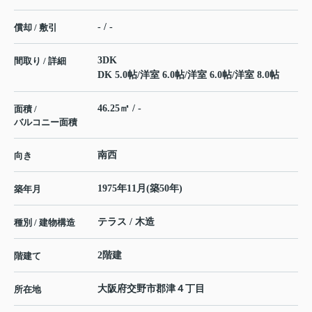
- / -
償却 / 敷引
3DK
間取り / 詳細
DK 5.0帖
/
洋室 6.0帖
/
洋室 6.0帖
/
洋室 8.0帖
46.25㎡ / -
面積 /
バルコニー面積
南西
向き
1975年11月(築50年)
築年月
テラス / 木造
種別 / 建物構造
2階建
階建て
大阪府
交野市
郡津
４丁目
所在地