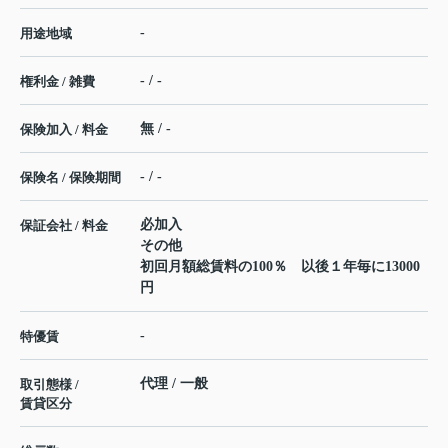
-
用途地域
- / -
権利金 / 雑費
無 / -
保険加入 / 料金
- / -
保険名 / 保険期間
必加入
保証会社 / 料金
その他
初回月額総賃料の100％ 以後１年毎に13000
円
-
特優賃
代理 / 一般
取引態様 /
賃貸区分