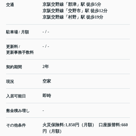
京阪交野線
「
郡津
」駅 徒歩5分
交通
京阪交野線
「
交野市
」駅 徒歩12分
京阪交野線
「
村野
」駅 徒歩19分
- / -
駐車場 / 月額
- / -
更新料 /
更新事務手数料
2年
契約期間
空家
現況
即時
入居可能日
-
敷金積み増し
火災保険料:1,850円（月額） 口座振替料:660
その他条件
円（月額）