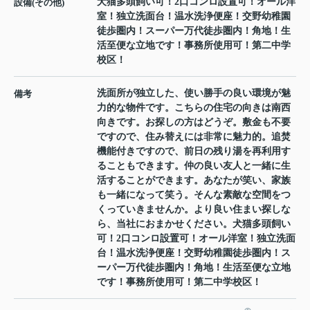
犬猫多頭飼い可！2口コンロ設置可！オール洋
設備(その他)
室！独立洗面台！温水洗浄便座！交野幼稚園
徒歩圏内！スーパー万代徒歩圏内！角地！生
活至便な立地です！事務所使用可！第二中学
校区！
洗面所が独立した、使い勝手の良い環境が魅
備考
力的な物件です。こちらの住宅の向きは南西
向きです。お探しの方はどうぞ。敷金も不要
ですので、住み替えには非常に魅力的。追焚
機能付きですので、前日の残り湯を再利用す
ることもできます。仲の良い友人と一緒に生
活することができます。あなたが笑い、家族
も一緒になって笑う。そんな素敵な空間をつ
くっていきませんか。より良い住まい探しな
ら、当社におまかせください。犬猫多頭飼い
可！2口コンロ設置可！オール洋室！独立洗面
台！温水洗浄便座！交野幼稚園徒歩圏内！ス
ーパー万代徒歩圏内！角地！生活至便な立地
です！事務所使用可！第二中学校区！