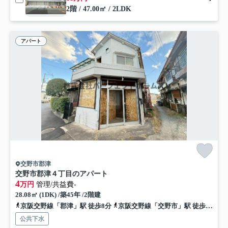
2階 / 47.00㎡ / 2LDK
アパート
交野市郡津
交野市郡津４丁目のアパート
4
万円
管理/共益費-
28.08㎡ (1DK) /築45年 /2階建
京阪交野線「郡津」駅 徒歩8分
京阪交野線「交野市」駅 徒歩10分
公共下水