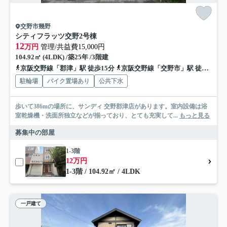
交野市幾野
シティフラッツ交野2号棟
12
万円
管理/共益費15,000円
104.92㎡ (4LDK) /築25年 /3階建
京阪交野線「郡津」駅 徒歩15分
京阪交野線「交野市」駅 徒歩19分
駐輪場
バイク置場あり
公共下水
歩いて386mの場所に、サンディ 交野郡津店があります。室内設備は浴
室乾燥機・洗面所独立などが揃っており、とても充実して...
もっと見る
募集中の部屋
1-3階
12万円
1-3階 / 104.92㎡ / 4LDK
一戸建て