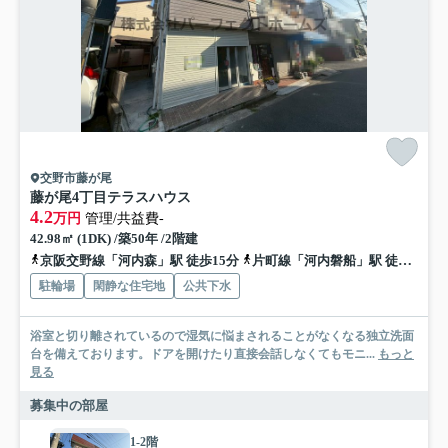
交野市藤が尾
藤が尾4丁目テラスハウス
4.2
万円
管理/共益費-
42.98㎡ (1DK) /築50年 /2階建
京阪交野線「河内森」駅 徒歩15分
片町線「河内磐船」駅 徒歩16分
駐輪場
閑静な住宅地
公共下水
浴室と切り離されているので湿気に悩まされることがなくなる独立洗面
台を備えております。ドアを開けたり直接会話しなくてもモニ...
もっと
見る
募集中の部屋
1-2階