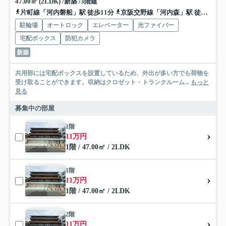
47.00㎡ (2LDK) /新築 /3階建
片町線「河内磐船」駅 徒歩11分
京阪交野線「河内森」駅 徒歩13分
駐輪場
オートロック
エレベーター
光ファイバー
宅配ボックス
防犯カメラ
新築
共用部には宅配ボックスを設置しているため、外出が多い方でも荷物を
受け取ることができます。収納はクロゼット・トランクルーム...
もっと
見る
募集中の部屋
1階
11万円
1階 / 47.00㎡ / 2LDK
1階
11万円
1階 / 47.00㎡ / 2LDK
2階
11万円