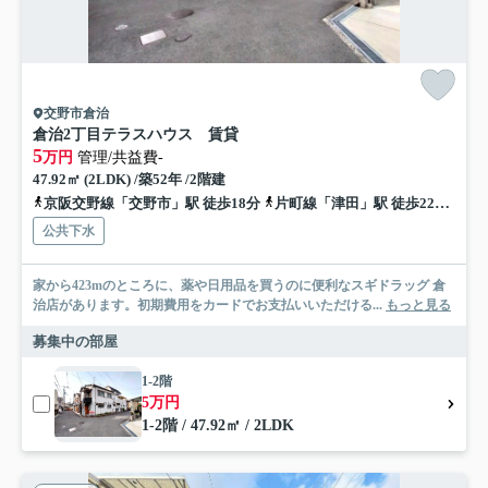
交野市倉治
倉治2丁目テラスハウス 賃貸
5
万円
管理/共益費-
47.92㎡ (2LDK) /築52年 /2階建
京阪交野線「交野市」駅 徒歩18分
片町線「津田」駅 徒歩22分
京
公共下水
家から423mのところに、薬や日用品を買うのに便利なスギドラッグ 倉
治店があります。初期費用をカードでお支払いいただける...
もっと見る
募集中の部屋
1-2階
5万円
1-2階 / 47.92㎡ / 2LDK