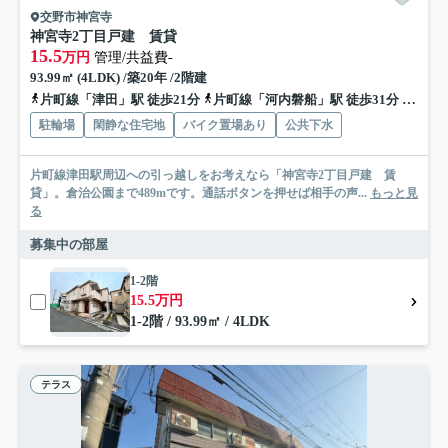
交野市神宮寺
神宮寺2丁目戸建 賃貸
15.5
万円
管理/共益費-
93.99㎡ (4LDK) /築20年 /2階建
片町線「津田」駅 徒歩21分
片町線「河内磐船」駅 徒歩31分
京阪交
駐輪場
閑静な住宅地
バイク置場あり
公共下水
片町線津田駅周辺への引っ越しをお考えなら「神宮寺2丁目戸建 賃
貸」。倉治公園まで489mです。通話ボタンを押せば相手の声...
もっと見
る
募集中の部屋
1-2階
15.5万円
1-2階 / 93.99㎡ / 4LDK
テラス