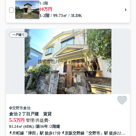
1-2階
10万円
1-2階 / 99.73㎡ / 3LDK
一戸建て
交野市倉治
倉治２丁目戸建 賃貸
5.5
万円
管理/共益費-
81.24㎡ (4DK) /築36年 /2階建
片町線「津田」駅 徒歩17分
京阪交野線「交野市」駅 徒歩22分
京