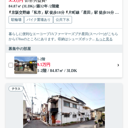
万円
管理/共益費-
84.87㎡ (3LDK) /築32年 /2階建
京阪交野線「私市」駅 徒歩18分
片町線「星田」駅 徒歩16分
京阪交
駐輪場
バイク置場あり
公共下水
暮らしに便利なエーコープJAファーマーズプチ星田(スーパー)がこちら
から178mのところにあります。収納はシューズボック...
もっと見る
募集中の部屋
1-2階
9.5万円
1-2階 / 84.87㎡ / 3LDK
テラス