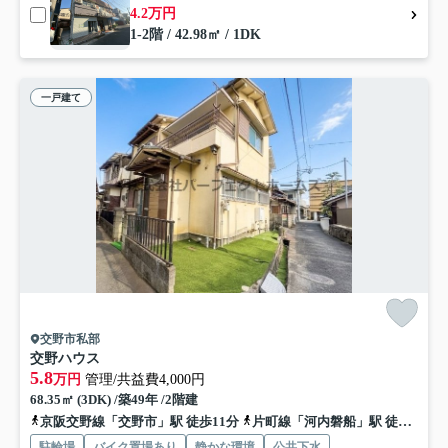
4.2万円
1-2階 / 42.98㎡ / 1DK
一戸建て
交野市私部
交野ハウス
5.8
万円
管理/共益費4,000円
68.35㎡ (3DK) /築49年 /2階建
京阪交野線「交野市」駅 徒歩11分
片町線「河内磐船」駅 徒歩20分
駐輪場
バイク置場あり
静かな環境
公共下水