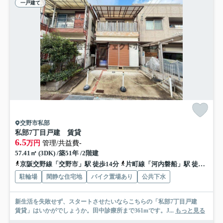
一戸建て
交野市私部
私部7丁目戸建 賃貸
6.5
万円
管理/共益費-
57.41㎡ (3DK) /築51年 /2階建
京阪交野線「交野市」駅 徒歩14分
片町線「河内磐船」駅 徒歩25分
駐輪場
閑静な住宅地
バイク置場あり
公共下水
新生活を失敗せず、スタートさせたいならこちらの「私部7丁目戸建
賃貸」はいかがでしょうか。田中診療所まで361mです。J...
もっと見る