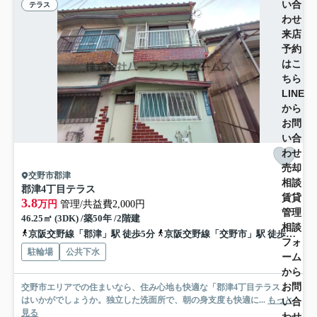
い合
テラス
わせ
来店
予約
はこ
ちら
LINE
から
お問
い合
わせ
売却
交野市郡津
相談
郡津4丁目テラス
賃貸
3.8
万円
管理/共益費2,000円
管理
46.25㎡ (3DK) /築50年 /2階建
相談
京阪交野線「郡津」駅 徒歩5分
京阪交野線「交野市」駅 徒歩12分
フォ
駐輪場
公共下水
ーム
から
お問
交野市エリアでの住まいなら、住み心地も快適な「郡津4丁目テラス」
はいかがでしょうか。独立した洗面所で、朝の身支度も快適に...
もっと
い合
見る
わせ