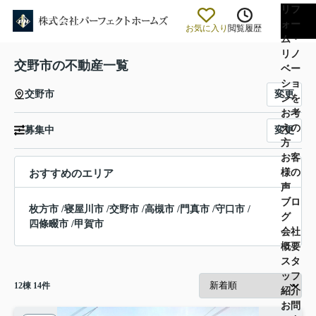
リフ
ォー
お気に入り
閲覧履歴
ム・
リノ
交野市の不動産一覧
ベー
ショ
変更
交野市
ンを
お考
えの
変更
募集中
方
お客
様の
おすすめのエリア
声
ブロ
枚方市
/
寝屋川市
/
交野市
/
高槻市
/
門真市
/
守口市
/
グ
四條畷市
/
甲賀市
会社
概要
スタ
ッフ
12
棟
14
件
紹介
お問