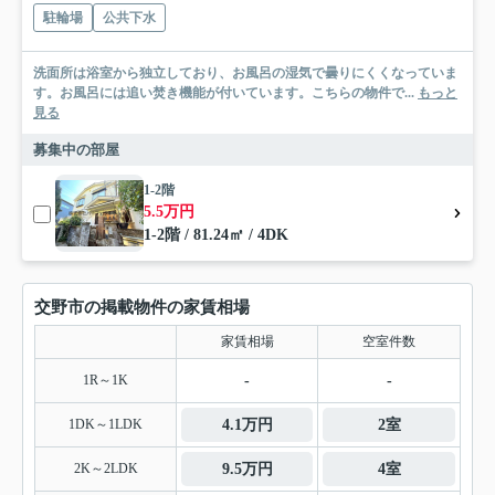
駐輪場
公共下水
洗面所は浴室から独立しており、お風呂の湿気で曇りにくくなっていま
す。お風呂には追い焚き機能が付いています。こちらの物件で...
もっと
見る
募集中の部屋
1-2階
5.5万円
1-2階 / 81.24㎡ / 4DK
交野市の掲載物件の家賃相場
家賃相場
空室件数
1R～1K
-
-
1DK～1LDK
4.1万円
2室
2K～2LDK
9.5万円
4室