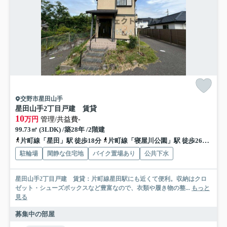
交野市星田山手
星田山手2丁目戸建 賃貸
10
万円
管理/共益費-
99.73㎡ (3LDK) /築28年 /2階建
片町線「星田」駅 徒歩18分
片町線「寝屋川公園」駅 徒歩26分
京
駐輪場
閑静な住宅地
バイク置場あり
公共下水
星田山手2丁目戸建 賃貸：片町線星田駅にも近くて便利。収納はクロ
ゼット・シューズボックスなど豊富なので、衣類や履き物の整...
もっと
見る
募集中の部屋