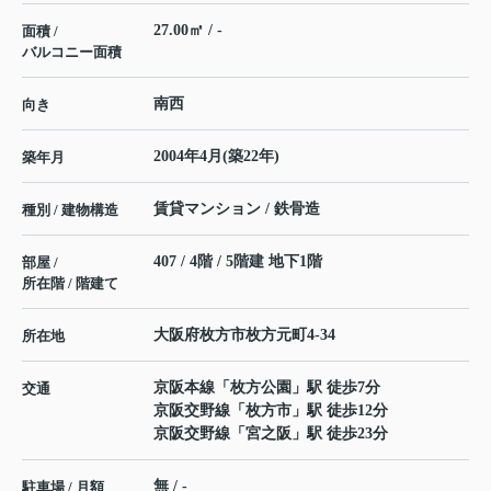
27.00㎡ / -
面積 /
バルコニー面積
南西
向き
2004年4月(築22年)
築年月
賃貸マンション / 鉄骨造
種別 / 建物構造
407 / 4階 / 5階建 地下1階
部屋 /
所在階 / 階建て
大阪府
枚方市
枚方元町
4-34
所在地
京阪本線
「
枚方公園
」駅 徒歩7分
交通
京阪交野線
「
枚方市
」駅 徒歩12分
京阪交野線
「
宮之阪
」駅 徒歩23分
無 / -
駐車場 / 月額