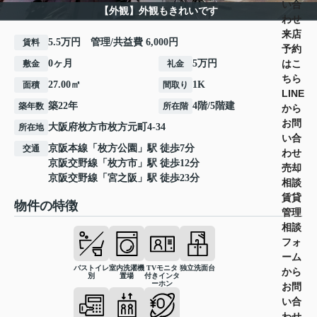
い合
【外観】外観もきれいです
わせ
来店
5.5万円 管理/共益費 6,000円
賃料
予約
はこ
0ヶ月
5万円
敷金
礼金
ちら
27.00㎡
1K
面積
間取り
LINE
築22年
4階/5階建
築年数
所在階
から
お問
大阪府
枚方市
枚方元町
4-34
所在地
い合
京阪本線
「
枚方公園
」駅 徒歩7分
交通
わせ
京阪交野線
「
枚方市
」駅 徒歩12分
売却
京阪交野線
「
宮之阪
」駅 徒歩23分
相談
賃貸
物件の特徴
管理
相談
フォ
ーム
バストイレ
室内洗濯機
TVモニタ
独立洗面台
から
別
置場
付きインタ
ーホン
お問
い合
わせ