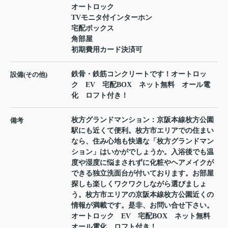
オートロック
TVモニタ付インターホン
宅配ボックス
角部屋
初期費用カード決済可
鉄骨・鉄筋コンクリートです！オートロッ
設備(その他)
ク EV 宅配BOX ネット無料 オール電
化 ロフト付き！
枚方グランドマンション：京阪本線枚方公園
備考
駅にも近くて便利。枚方市エリアでの住まい
なら、住み心地も快適な「枚方グランドマン
ション」はいかがでしょうか。入浴後でも温
度や湿度に悩まされずに化粧やヘアメイクが
できる独立洗面台が付いております。お部屋
探しも楽しくワクワクしながら選びましょ
う。枚方市エリアの京阪本線枚方公園近くの
情報が満載です。是非、お問い合せ下さい。
オートロック EV 宅配BOX ネット無料
オール電化 ロフト付き！