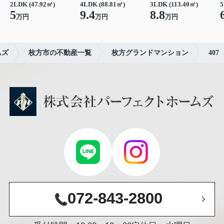
2LDK (47.92㎡)
4LDK (88.81㎡)
3LDK (113.40㎡)
5
5
9.4
8.8
万円
万円
万円
ムズ
枚方市の不動産一覧
枚方グランドマンション
407
072-843-2800