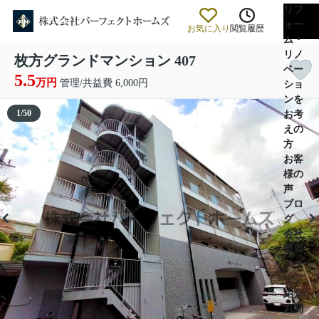
リフ
ォー
お気に入り
閲覧履歴
ム・
リノ
枚方グランドマンション 407
ベー
5.5
万円
管理/共益費 6,000円
ショ
ンを
1
/
50
お考
えの
方
お客
様の
声
ブロ
グ
会社
概要
スタ
ッフ
紹介
お問