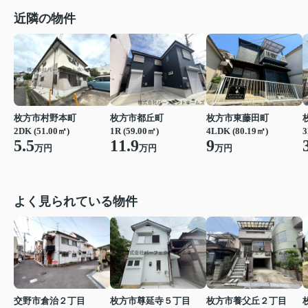
近隣の物件
枚方市都丘町
枚方市村野本町
枚方市東藤田町
1R (59.00㎡)
2DK (51.00㎡)
4LDK (80.19㎡)
3
11.9
5.5
9
万円
万円
万円
よく見られている物件
交野市倉治２丁目
枚方市尊延寺５丁目
枚方市養父丘２丁目