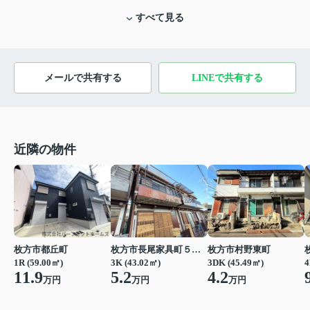
すべて見る
メールで共有する
LINEで共有する
近隣の物件
枚方市都丘町
枚方市長尾家具町５丁目
枚方市村野東町
1R (59.00㎡)
3K (43.02㎡)
3DK (45.49㎡)
4
11.9
5.2
4.2
万円
万円
万円