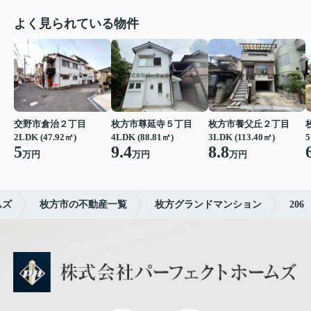
よく見られている物件
交野市倉治２丁目
枚方市尊延寺５丁目
枚方市養父丘２丁目
2LDK (47.92㎡)
4LDK (88.81㎡)
3LDK (113.40㎡)
5
5
9.4
8.8
万円
万円
万円
ムズ
枚方市の不動産一覧
枚方グランドマンション
206