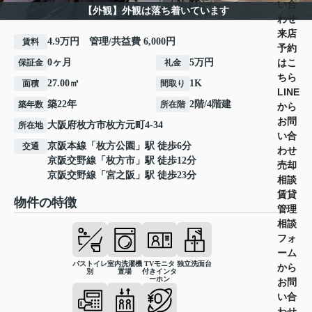
い合
【外観】外観は落ち着いています
わせ
来店
4.9万円 管理/共益費 6,000円
賃料
予約
はこ
0ヶ月
5万円
保証金
礼金
ちら
27.00㎡
1K
面積
間取り
LINE
築22年
2階/4階建
築年数
所在階
から
お問
大阪府
枚方市
枚方元町
4-34
所在地
い合
京阪本線
「
枚方公園
」駅 徒歩6分
交通
わせ
京阪交野線
「
枚方市
」駅 徒歩12分
売却
京阪交野線
「
宮之阪
」駅 徒歩23分
相談
賃貸
物件の特徴
管理
相談
フォ
ーム
バストイレ
室内洗濯機
TVモニタ
独立洗面台
から
別
置場
付きインタ
ーホン
お問
い合
わせ