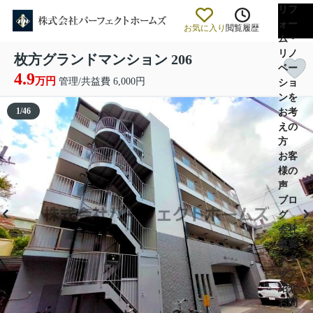
リフ
ォー
お気に入り
閲覧履歴
ム・
リノ
枚方グランドマンション 206
ベー
4.9
万円
管理/共益費 6,000円
ショ
ンを
1
/
46
お考
えの
方
お客
様の
声
ブロ
グ
会社
概要
スタ
ッフ
紹介
お問