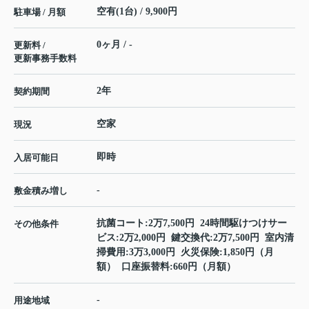
空有(1台) / 9,900円
駐車場 / 月額
0ヶ月 / -
更新料 /
更新事務手数料
2年
契約期間
空家
現況
即時
入居可能日
-
敷金積み増し
抗菌コート:2万7,500円 24時間駆けつけサー
その他条件
ビス:2万2,000円 鍵交換代:2万7,500円 室内清
掃費用:3万3,000円 火災保険:1,850円（月
額） 口座振替料:660円（月額）
-
用途地域