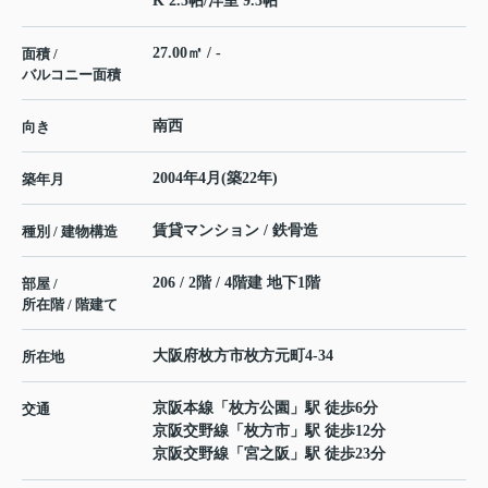
K 2.5帖
/
洋室 9.3帖
27.00㎡ / -
面積 /
バルコニー面積
南西
向き
2004年4月(築22年)
築年月
賃貸マンション / 鉄骨造
種別 / 建物構造
206 / 2階 / 4階建 地下1階
部屋 /
所在階 / 階建て
大阪府
枚方市
枚方元町
4-34
所在地
京阪本線
「
枚方公園
」駅 徒歩6分
交通
京阪交野線
「
枚方市
」駅 徒歩12分
京阪交野線
「
宮之阪
」駅 徒歩23分