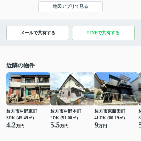
地図アプリで見る
メールで共有する
LINEで共有する
近隣の物件
枚方市村野東町
枚方市村野本町
枚方市東藤田町
3
3DK (45.49㎡)
2DK (51.00㎡)
4LDK (80.19㎡)
4.2
5.5
9
万円
万円
万円