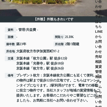
い合
わせ
来店
予約
【外観】外観もきれいです
はこ
ちら
- 管理/共益費 -
賃料
LINE
から
-
2LDK
面積
間取り
お問
築23年
2階/3階建
築年数
所在階
い合
大阪府
枚方市
伊加賀西町
97-2
わせ
所在地
売却
京阪本線
「
枚方公園
」駅 徒歩12分
交通
相談
京阪本線
「
光善寺
」駅 徒歩18分
賃貸
京阪本線
「
枚方市
」駅 徒歩26分
管理
プレザント枚方：京阪本線枚方公園にも近くて便利。こ
備考
相談
の物件は駅まで徒歩12分の立地です。こちらはマンショ
フォ
ンタイプになります。2駅利用ができて、電車での移動
ーム
に役立つ物件です。当社スタッフが地域の賃貸情報をご
から
提供いたします。お客様のこだわりやご要望などござい
お問
ましたら、お気軽に当社へお問い合わせ下さい。
い合
わせ