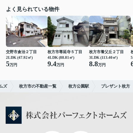
よく見られている物件
交野市倉治２丁目
枚方市尊延寺５丁目
枚方市養父丘２丁目
2LDK (47.92㎡)
4LDK (88.81㎡)
3LDK (113.40㎡)
5
5
9.4
8.8
万円
万円
万円
ムズ
枚方市の不動産一覧
枚方公園駅
プレザント枚方