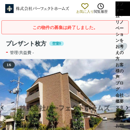
リフ
ォー
お気に入り
閲覧履歴
ム・
リノ
この物件の募集は終了しました。
ベー
ショ
ンを
プレザント枚方
空室0
お考
-
えの
管理/共益費 -
方
お客
1
/
6
様の
声
ブロ
グ
会社
概要
スタ
ッフ
紹介
お問