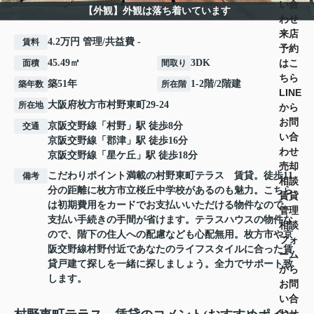
い合
【外観】外観は落ち着いています
わせ
来店
4.2万円 管理/共益費 -
賃料
予約
はこ
45.49㎡
3DK
面積
間取り
ちら
築51年
1-2階/2階建
築年数
所在階
LINE
大阪府
枚方市
村野東町
29-24
所在地
から
お問
京阪交野線
「
村野
」駅 徒歩8分
交通
い合
京阪交野線
「
郡津
」駅 徒歩16分
わせ
京阪交野線
「
星ケ丘
」駅 徒歩18分
売却
こだわりポイント満載の村野東町テラス 賃貸。徒歩11
備考
相談
分の距離に枚方市立桜丘中学校があるのも魅力。こちら
賃貸
は初期費用をカードでお支払いいただける物件なので、
管理
支払い手続きの手間が省けます。テラスハウスの物件な
相談
ので、階下の住人への配慮なども心配無用。枚方市や京
フォ
阪交野線村野付近であなたのライフスタイルに合った賃
ーム
貸戸建て探しを一緒に探しましょう。全力でサポート致
から
します。
お問
い合
わせ