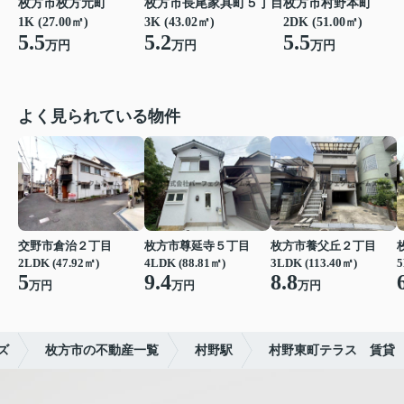
枚方市枚方元町
枚方市長尾家具町５丁目
枚方市村野本町
1K (27.00㎡)
3K (43.02㎡)
2DK (51.00㎡)
5.5
5.2
5.5
万円
万円
万円
よく見られている物件
交野市倉治２丁目
枚方市尊延寺５丁目
枚方市養父丘２丁目
2LDK (47.92㎡)
4LDK (88.81㎡)
3LDK (113.40㎡)
5
5
9.4
8.8
万円
万円
万円
ズ
枚方市の不動産一覧
村野駅
村野東町テラス 賃貸