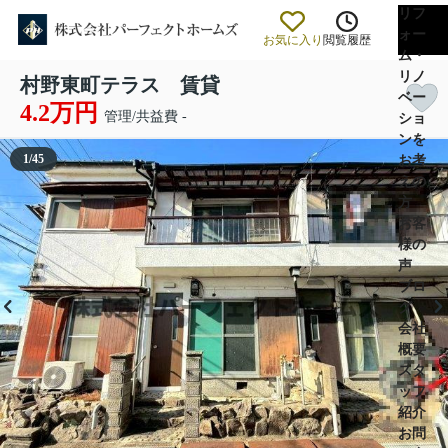
リフ
ォー
お気に入り
閲覧履歴
ム・
リノ
村野東町テラス 賃貸
ベー
4.2万円
管理/共益費 -
ショ
ンを
1
/
45
お考
えの
方
お客
様の
声
ブロ
グ
会社
概要
スタ
ッフ
紹介
お問