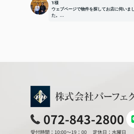
Y様
ウェブページで物件を探してお店に伺いま
た。
担当してくださった改田さんは知識が豊富
り添いながらの対応に大変スムーズに
住まいを納得して契約をすることができま
た。
不動産特有の予算が超えてしまう物件をす
てくるようなこともなく親切、丁寧な対応
ロの仕事をされている方だなと信頼して入
でのプロセスを進めることができました。
まだ引越しをするなどあれば、ぜひ次回も
をお願いしたいです。
また住居をお探しされている方は、電話だ
なく是非パーフェクトホームズの店舗に
お越しになることをおすすめします。
改田さんや従業員の方々の人柄や仕事への
に満足して物件を見つけられると思います
072-843-2800
回入居まで丁寧のサポートしていただきあ
とうございました。
受付時間：10:00～19：00
定休日：水曜日