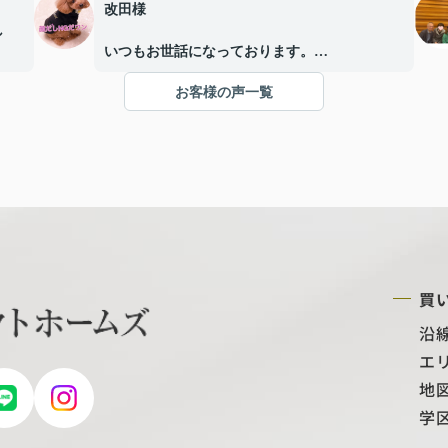
改田様
し
いつもお世話になっております。
で寄
この度は、物件の購入にあたり、最初から最後
お客様の声一覧
まで本当にたくさんのご対応・ご配慮をいただ
し
き、心より感謝申し上げます。
すめ
手続きについては分からないことも多く、不安
にプ
に思う場面もありましたが、改田様が丁寧にご
居ま
説明くださり、その都度安心して進めることが
今後
できました。
担当
お忙しい中、迅速かつご親切にご対応いただ
けで
き、本当にありがとうございました。改田様の
買
おかげで、無事に取引を終えることができまし
た。
沿
情熱
エ
。今
本当にありがとうございました。
地
りが
リャオ
学