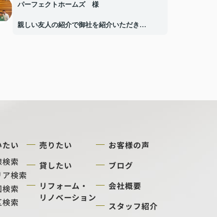
パーフェクトホームズ 様
親しい友人の紹介で御社を紹介いただき
今回は私の難しい持ち家を快く引き受けて下さ
り、私の希望の通り
本当に良い方を紹介いていただき、全てに行き
届いて
本当に感謝しております。
社長様の男気の良さ、社員さんの優しい対応に
満足です。
これからもどうぞよろしくお願い申し上げま
す。
ありがとうございました。
いたい
売りたい
お客様の声
線検索
貸したい
ブログ
リア検索
リフォーム・
会社概要
図検索
リノベーション
区検索
スタッフ紹介