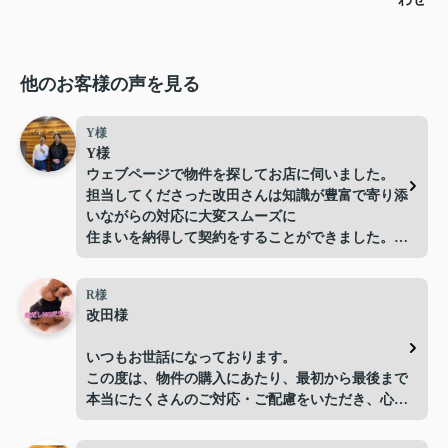
他のお客様の声を見る
Y様
Y様
ウェブページで物件を探してお店に伺いました。
担当してくださった改田さんは知識が豊富で寄り添
いながらの対応に大変スムーズに
住まいを納得して契約をすることができました。
不動産特有の予算が超えてしまう物件をすすめてく
るようなこともなく親切、丁寧な対応にプロの仕事
R様
をされている方だなと信頼して入居までのプロセス
改田様
を進めることができました。今後まだ引越しをする
などあれば、ぜひ次回も担当をお願いしたいです。
いつもお世話になっております。
また住居をお探しされている方は、電話だけでなく
この度は、物件の購入にあたり、最初から最後まで
是非パーフェクトホームズの店舗に
本当にたくさんのご対応・ご配慮をいただき、心よ
お越しになることをおすすめします。
り感謝申し上げます。
改田さんや従業員の方々の人柄や仕事への情熱に満
足して物件を見つけられると思います。今回入居ま