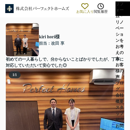
リフ
ォー
お気に入り
閲覧履歴
ム・
リノ
ベー
ショ
kiri hori様
ンを
担当：改田 享
お考
えの
方
初めての一人暮らしで、分からないことばかりでしたが、丁寧に
お客
対応していただいて安心でした◎
様の
1
/
1
声
ブロ
グ
会社
概要
スタ
ッフ
紹介
お問