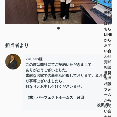
い合
わせ
来店
予約
はこ
ちら
LINE
から
担当者より
お問
い合
わせ
kiri hori様
売却
この度は弊社にてご契約いただきまして
相談
ありがとうございました。
賃貸
素敵なお家での新生活応援しております。又お困
管理
り事等ございましたら、
相談
何なりとお申し付けくださいませ。
フォ
ーム
（株）パーフェクトホームズ 改田
から
改田 享
お問
い合
わせ