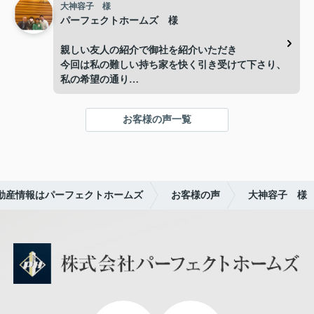
大神容子 様
手続きについては分からないことも多く、不安に思
で丁寧のサポートしていただきありがとうございま
パーフェクトホームズ 様
う場面もありましたが、改田様が丁寧にご説明くだ
した。
さり、その都度安心して進めることができました。
親しい友人の紹介で御社を紹介いただき
今回は私の難しい持ち家を快く引き受けて下さり、
お忙しい中、迅速かつご親切にご対応いただき、本
私の希望の通り
当にありがとうございました。改田様のおかげで、
本当に良い方を紹介いていただき、全てに行き届い
無事に取引を終えることができました。
て
お客様の声一覧
本当に感謝しております。
本当にありがとうございました。
社長様の男気の良さ、社員さんの優しい対応に満足
リャオ
です。
これからもどうぞよろしくお願い申し上げます。
動産情報はパーフェクトホームズ
お客様の声
大神容子 様
ありがとうございました。