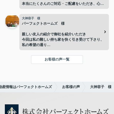
本当にたくさんのご対応・ご配慮をいただき、心よ
お越しになることをおすすめします。
り感謝申し上げます。
改田さんや従業員の方々の人柄や仕事への情熱に満
足して物件を見つけられると思います。今回入居ま
大神容子 様
手続きについては分からないことも多く、不安に思
で丁寧のサポートしていただきありがとうございま
パーフェクトホームズ 様
う場面もありましたが、改田様が丁寧にご説明くだ
した。
さり、その都度安心して進めることができました。
親しい友人の紹介で御社を紹介いただき
今回は私の難しい持ち家を快く引き受けて下さり、
お忙しい中、迅速かつご親切にご対応いただき、本
私の希望の通り
当にありがとうございました。改田様のおかげで、
本当に良い方を紹介いていただき、全てに行き届い
無事に取引を終えることができました。
て
お客様の声一覧
本当に感謝しております。
本当にありがとうございました。
社長様の男気の良さ、社員さんの優しい対応に満足
リャオ
です。
これからもどうぞよろしくお願い申し上げます。
動産情報はパーフェクトホームズ
お客様の声
大神容子 様
ありがとうございました。