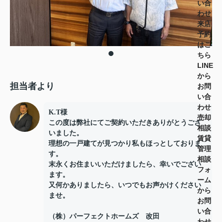
い合
わせ
来店
予約
はこ
ちら
LINE
から
担当者より
お問
い合
わせ
K.T様
売却
この度は弊社にてご契約いただきありがとうござ
相談
いました。
賃貸
理想の一戸建てが見つかり私もほっとしておりま
管理
す。
相談
末永くお住まいいただけましたら、幸いでござい
フォ
ます。
ーム
又何かありましたら、いつでもお声かけください
から
ませ。
お問
い合
（株）パーフェクトホームズ 改田
わせ