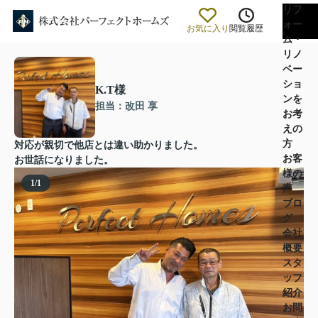
リフ
ォー
お気に入り
閲覧履歴
ム・
リノ
ベー
ショ
K.T様
ンを
担当：改田 享
お考
えの
方
対応が親切で他店とは違い助かりました。
お客
お世話になりました。
様の
1
/
1
声
ブロ
グ
会社
概要
スタ
ッフ
紹介
お問