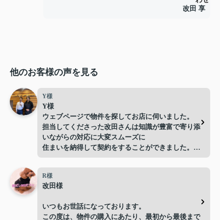
改田 享
他のお客様の声を見る
Y様
Y様
ウェブページで物件を探してお店に伺いました。
担当してくださった改田さんは知識が豊富で寄り添
いながらの対応に大変スムーズに
住まいを納得して契約をすることができました。
不動産特有の予算が超えてしまう物件をすすめてく
るようなこともなく親切、丁寧な対応にプロの仕事
R様
をされている方だなと信頼して入居までのプロセス
改田様
を進めることができました。今後まだ引越しをする
などあれば、ぜひ次回も担当をお願いしたいです。
いつもお世話になっております。
また住居をお探しされている方は、電話だけでなく
この度は、物件の購入にあたり、最初から最後まで
是非パーフェクトホームズの店舗に