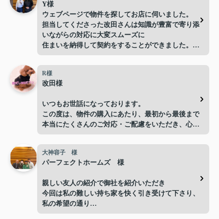
Y様
ウェブページで物件を探してお店に伺いました。
担当してくださった改田さんは知識が豊富で寄り添
いながらの対応に大変スムーズに
住まいを納得して契約をすることができました。
不動産特有の予算が超えてしまう物件をすすめてく
るようなこともなく親切、丁寧な対応にプロの仕事
R様
をされている方だなと信頼して入居までのプロセス
改田様
を進めることができました。今後まだ引越しをする
などあれば、ぜひ次回も担当をお願いしたいです。
いつもお世話になっております。
また住居をお探しされている方は、電話だけでなく
この度は、物件の購入にあたり、最初から最後まで
是非パーフェクトホームズの店舗に
本当にたくさんのご対応・ご配慮をいただき、心よ
お越しになることをおすすめします。
り感謝申し上げます。
改田さんや従業員の方々の人柄や仕事への情熱に満
足して物件を見つけられると思います。今回入居ま
大神容子 様
手続きについては分からないことも多く、不安に思
で丁寧のサポートしていただきありがとうございま
パーフェクトホームズ 様
う場面もありましたが、改田様が丁寧にご説明くだ
した。
さり、その都度安心して進めることができました。
親しい友人の紹介で御社を紹介いただき
今回は私の難しい持ち家を快く引き受けて下さり、
お忙しい中、迅速かつご親切にご対応いただき、本
私の希望の通り
当にありがとうございました。改田様のおかげで、
本当に良い方を紹介いていただき、全てに行き届い
無事に取引を終えることができました。