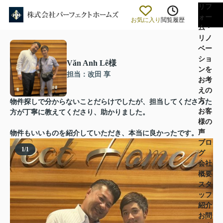
リフ
ォー
お気に入り
閲覧履歴
ム・
リノ
ベー
ショ
Văn Anh Lê様
ンを
担当：改田 享
お考
えの
方
物件探しで分からないことだらけでしたが、担当してくださった
お客
方が丁寧に教えてくださり、助かりました。
様の
声
物件もいいものを紹介していただき、本当に良かったです。
ブロ
1
/
1
グ
会社
概要
スタ
ッフ
紹介
お問