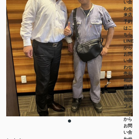
い合
わせ
来店
予約
はこ
ちら
LINE
から
お問
い合
わせ
売却
相談
賃貸
管理
相談
フォ
ーム
から
お問
い合
わせ