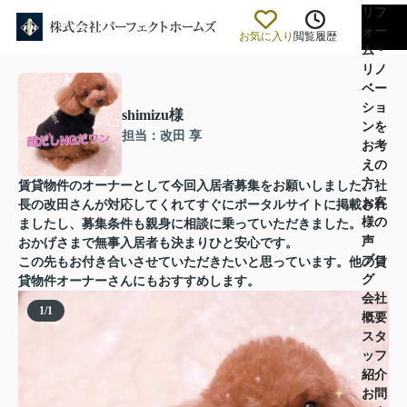
リフ
ォー
お気に入り
閲覧履歴
ム・
リノ
ベー
ショ
shimizu様
ンを
担当：改田 享
お考
えの
方
賃貸物件のオーナーとして今回入居者募集をお願いしました。社
お客
長の改田さんが対応してくれてすぐにポータルサイトに掲載され
様の
ましたし、募集条件も親身に相談に乗っていただきました。
声
おかげさまで無事入居者も決まりひと安心です。
ブロ
この先もお付き合いさせていただきたいと思っています。他の賃
グ
貸物件オーナーさんにもおすすめします。
会社
1
/
1
概要
スタ
ッフ
紹介
お問