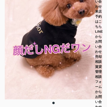
い合
わせ
来店
予約
はこ
ちら
LINE
から
お問
い合
わせ
売却
相談
賃貸
管理
相談
フォ
ーム
から
お問
い合
わせ