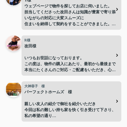
Y様
ウェブページで物件を探してお店に伺いました。
担当してくださった改田さんは知識が豊富で寄り添
いながらの対応に大変スムーズに
住まいを納得して契約をすることができました。
不動産特有の予算が超えてしまう物件をすすめてく
るようなこともなく親切、丁寧な対応にプロの仕事
R様
をされている方だなと信頼して入居までのプロセス
改田様
を進めることができました。今後まだ引越しをする
などあれば、ぜひ次回も担当をお願いしたいです。
いつもお世話になっております。
また住居をお探しされている方は、電話だけでなく
この度は、物件の購入にあたり、最初から最後まで
是非パーフェクトホームズの店舗に
本当にたくさんのご対応・ご配慮をいただき、心よ
お越しになることをおすすめします。
り感謝申し上げます。
改田さんや従業員の方々の人柄や仕事への情熱に満
足して物件を見つけられると思います。今回入居ま
大神容子 様
手続きについては分からないことも多く、不安に思
で丁寧のサポートしていただきありがとうございま
パーフェクトホームズ 様
う場面もありましたが、改田様が丁寧にご説明くだ
した。
さり、その都度安心して進めることができました。
親しい友人の紹介で御社を紹介いただき
今回は私の難しい持ち家を快く引き受けて下さり、
お忙しい中、迅速かつご親切にご対応いただき、本
私の希望の通り
当にありがとうございました。改田様のおかげで、
本当に良い方を紹介いていただき、全てに行き届い
無事に取引を終えることができました。